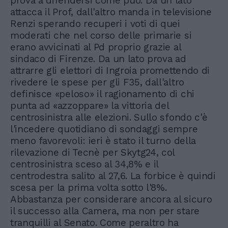
prova a difendersi come può. Da un lato
attacca il Prof, dall'altro manda in televisione
Renzi sperando recuperi i voti di quei
moderati che nel corso delle primarie si
erano avvicinati al Pd proprio grazie al
sindaco di Firenze. Da un lato prova ad
attrarre gli elettori di Ingroia promettendo di
rivedere le spese per gli F35, dall'altro
definisce «peloso» il ragionamento di chi
punta ad «azzoppare» la vittoria del
centrosinistra alle elezioni. Sullo sfondo c'è
l'incedere quotidiano di sondaggi sempre
meno favorevoli: ieri è stato il turno della
rilevazione di Tecnè per Skytg24, col
centrosinistra sceso al 34,8% e il
centrodestra salito al 27,6. La forbice è quindi
scesa per la prima volta sotto l'8%.
Abbastanza per considerare ancora al sicuro
il successo alla Camera, ma non per stare
tranquilli al Senato. Come peraltro ha