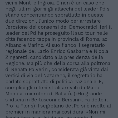
vicini Monti e Ingroia. E non è un caso che
negli ultimi giorni gli attacchi del leader Pd si
stiano concentrando soprattutto in queste
due direzioni, l'unico modo per arrestare
l'erosione dei consensi dei Democratici. Ieri il
leader del Pd ha proseguito il suo tour nelle
città facendo tappa in provincia di Roma, ad
Albano e Marino. Al suo fianco il segretario
regionale del Lazio Enrico Gasbarra e Nicola
Zingaretti, candidato alla presidenza della
Regione. Ma più che della corsa alla poltrona
di Renata Polverini, considerata già vinta dai
vertici di via del Nazareno, il segretario ha
parlato soprattutto di politica nazionale. E,
complici gli ultimi strali arrivati da Mario
Monti ai microfoni di Ballarò, («Ho grande
sfiducia in Berlusconi e Bersani», ha detto il
Prof a Floris) il segretario del Pd si è rivolto al
premier in maniera mai così dura: «Non mi
faccio fare le pulci da chi ha creato il