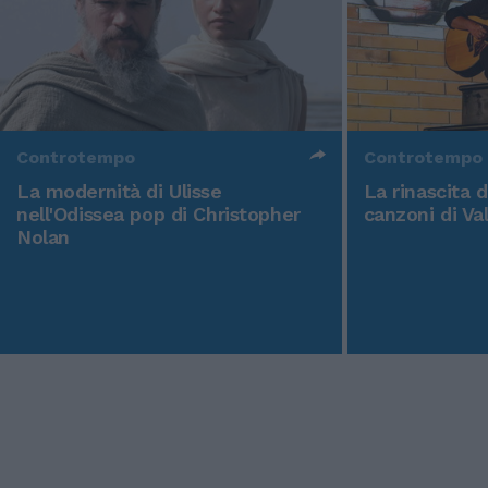
Controtempo
Controtempo
La modernità di Ulisse
La rinascita 
nell'Odissea pop di Christopher
canzoni di Va
Nolan