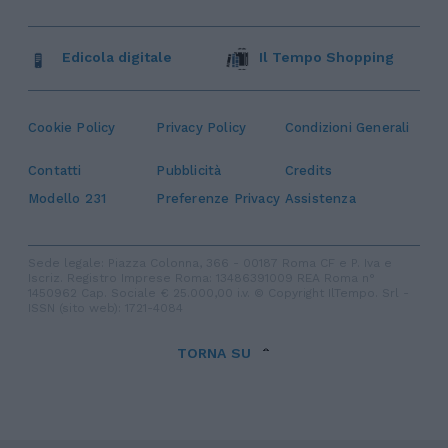
Edicola digitale
Il Tempo Shopping
Cookie Policy
Privacy Policy
Condizioni Generali
Contatti
Pubblicità
Credits
Modello 231
Preferenze Privacy
Assistenza
Sede legale: Piazza Colonna, 366 - 00187 Roma CF e P. Iva e
Iscriz. Registro Imprese Roma: 13486391009 REA Roma n°
1450962 Cap. Sociale € 25.000,00 i.v. © Copyright IlTempo. Srl -
ISSN (sito web): 1721-4084
TORNA SU