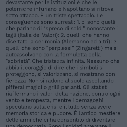
devastante per le istituzioni è che le
polemiche infuriano e Napolitano si ritrova
sotto attacco. È un triste spettacolo. Le
conseguenze sono surreali: 1. ci sono quelli
che parlano di “spreco di soldi” nonostante i
tagli (Italia dei Valori): 2. quelli che hanno
disertato la cerimonia (Alemanno ed altri): 3.
quelli che sono “perplessi” (Zingaretti) ma si
autoassolvono con la formuletta della
"sobrietà". Che tristezza infinita. Nessuno che
abbia il coraggio di dire che i simboli si
proteggono, si valorizzano, si mostrano con
fierezza. Non si radono al suolo ascoltando
pifferai magici o grilli parlanti. Gli statisti
riaffermano i valori della nazione, contro ogni
vento e tempesta, mentre i demagoghi
speculano sulla crisi e il lutto senza avere
memoria storica e pudore. È l'antico mestiere
delle armi che ci ha consentito di diventare
una democrazia. Sono i soldati a versare il