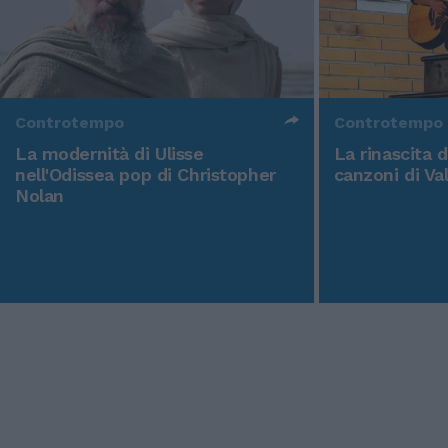
Controtempo
Controtempo
La modernità di Ulisse
La rinascita 
nell'Odissea pop di Christopher
canzoni di Va
Nolan