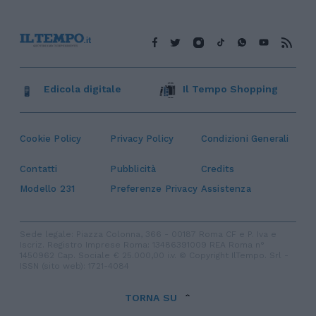
Edicola digitale
Il Tempo Shopping
Cookie Policy
Privacy Policy
Condizioni Generali
Contatti
Pubblicità
Credits
Modello 231
Preferenze Privacy
Assistenza
Sede legale: Piazza Colonna, 366 - 00187 Roma CF e P. Iva e
Iscriz. Registro Imprese Roma: 13486391009 REA Roma n°
1450962 Cap. Sociale € 25.000,00 i.v. © Copyright IlTempo. Srl -
ISSN (sito web): 1721-4084
TORNA SU