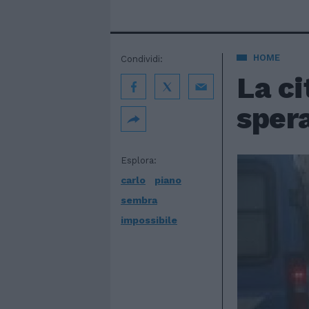
HOME
Condividi:
La ci
sper
Esplora:
carlo
piano
sembra
impossibile