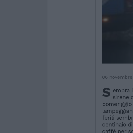
06 novembre
S
embra i
sirene 
pomeriggio 
lampeggiant
feriti semb
centinaio d
caffè per s