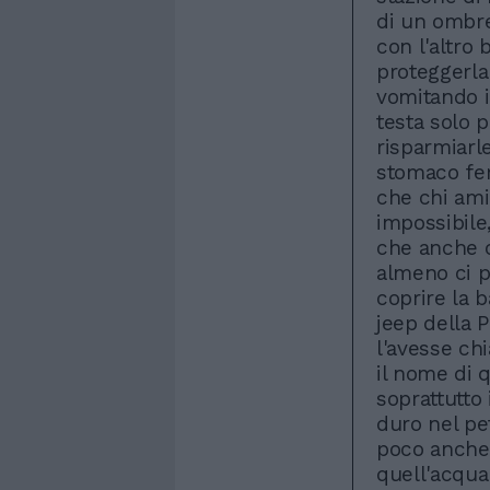
di un ombre
con l'altro 
proteggerla
vomitando i
testa solo 
risparmiarl
stomaco feri
che chi ami
impossibile
che anche c
almeno ci p
coprire la b
jeep della P
l'avesse ch
il nome di 
soprattutto 
duro nel pet
poco anche 
quell'acqua 