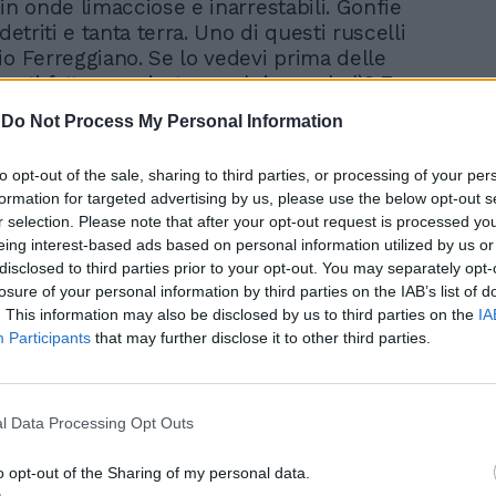
in onde limacciose e inarrestabili. Gonfie
 detriti e tanta terra. Uno di questi ruscelli
io Ferreggiano. Se lo vedevi prima delle
resti fatto una risata: quel rigagnolo lì? E
ssa mai fare? Ebbene il rio si è
-
Do Not Process My Personal Information
 in un mostro. Ha rincorso tre donne e
. Loro sono riuscite a infilarsi
to opt-out of the sale, sharing to third parties, or processing of your per
e di un palazzo. In una sorta di assurda
formation for targeted advertising by us, please use the below opt-out s
ne di forza il Ferreggiano è entrato anche
r selection. Please note that after your opt-out request is processed y
le ha uccise. Prima di continuare a rotolare
eing interest-based ads based on personal information utilized by us or
e, lui o il destino, ha voluto stanarle.
disclosed to third parties prior to your opt-out. You may separately opt-
gnole, dove il Bisagno è stato imprigionato
losure of your personal information by third parties on the IAB’s list of
alla fame di palazzi e strade, lo tsunami è
. This information may also be disclosed by us to third parties on the
IA
 monti. Quelle montagne che cingono
Participants
that may further disclose it to other third parties.
e nei secoli tante volta l'hanno salvata
ori. Ma questa volta le cose sono andate
e, i barbari erano gocce ghiacciate venuti
l Data Processing Opt Outs
'acqua marrone ha travolto tutto e tutti
nguere. Ha portato via uomini, donne e
o opt-out of the Sharing of my personal data.
on sappiamo ancora con precisione quanti