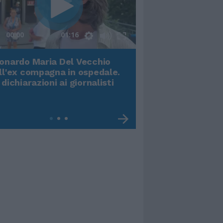
00:00
01:16
onardo Maria Del Vecchio
Terremoto, viene g
ll'ex compagna in ospedale.
video impressiona
 dichiarazioni ai giornalisti