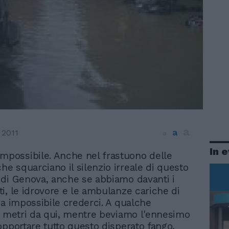
a
a
 2011
a
In 
mpossibile. Anche nel frastuono delle
che squarciano il silenzio irreale di questo
di Genova, anche se abbiamo davanti i
i, le idrovore e le ambulanze cariche di
ra impossibile crederci. A qualche
i metri da qui, mentre beviamo l'ennesimo
opportare tutto questo disperato fango,