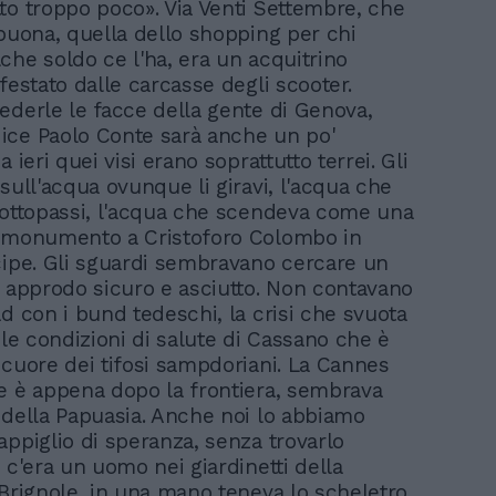
to troppo poco». Via Venti Settembre, che
 buona, quella dello shopping per chi
che soldo ce l'ha, era un acquitrino
festato dalle carcasse degli scooter.
ederle le facce della gente di Genova,
ce Paolo Conte sarà anche un po'
a ieri quei visi erano soprattutto terrei. Gli
sull'acqua ovunque li giravi, l'acqua che
sottopassi, l'acqua che scendeva come una
l monumento a Cristoforo Colombo in
cipe. Gli sguardi sembravano cercare un
n approdo sicuro e asciutto. Non contavano
ad con i bund tedeschi, la crisi che svuota
 le condizioni di salute di Cassano che è
 cuore dei tifosi sampdoriani. La Cannes
e è appena dopo la frontiera, sembrava
 della Papuasia. Anche noi lo abbiamo
appiglio di speranza, senza trovarlo
 c'era un uomo nei giardinetti della
 Brignole, in una mano teneva lo scheletro