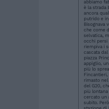
abbiamo fat
è la strada
ancora qual
putrido e in
Bisognava v
che come di
selvatica, m
occhi persi 
riempiva i 
cascata da
piazza Prin
appiglio, u
più lo spre
Fincantieri,
rimasto nel
del G20, ch
più lontana
cercato un 
subito. Però
stazione di