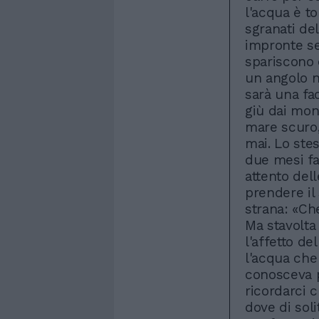
l'acqua è to
sgranati del
impronte se
spariscono 
un angolo n
sarà una fa
giù dai mon
mare scuro,
mai. Lo ste
due mesi fa
attento del
prendere il
strana: «Che
Ma stavolta
l'affetto de
l'acqua che 
conosceva pi
ricordarci c
dove di solit