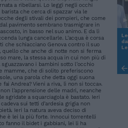
rnata a ribellarsi. Lo leggi negli occhi
 barista che cerca di spazzar via le
cche degli stivali dei pompieri, che come
dal pavimento sembrano trasmigrare in
ascosto, in basso nel suo animo. E da lì
Le
ccenda lunga cancellarle. L'acqua è corsa
da
ti che schiacciano Genova contro il suo
Rudy Giuliani a Come States?
Le
 quello che anche di notte non si ferma
Trump, Meloni e la strategia
sso mare, la stessa acqua in cui non più di
americana
 sguazzavano i bambini sotto l'occhio
le mamme, che di solito preferiscono
 sole, una parola che detta oggi suona
 fai Andrea? Vieni a riva, lì non si tocca».
 non l'apprensione delle madri, neanche
lle sgridate a squarciagola è bastato. Ieri
cadeva sui tetti d'ardesia grigia non
età. Ieri la natura aveva deciso di
he è lei la più forte. Innocui torrentelli
o fanno il bidet i gabbiani, lei li ha