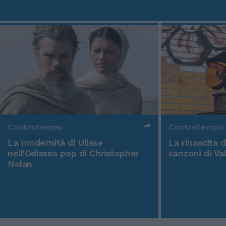
Controtempo
Controtempo
La modernità di Ulisse
La rinascita 
nell'Odissea pop di Christopher
canzoni di Va
Nolan