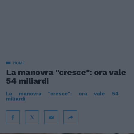
HOME
La manovra "cresce": ora vale
54 miliardi
La
manovra
"cresce":
ora
vale
54
miliardi