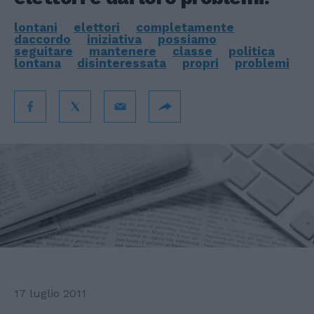
lontani
elettori
completamente
daccordo
iniziativa
possiamo
seguitare
mantenere
classe
politica
lontana
disinteressata
propri
problemi
17 luglio 2011