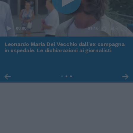
00:00
01:16
Leonardo Maria Del Vecchio dall'ex compagna
in ospedale. Le dichiarazioni ai giornalisti