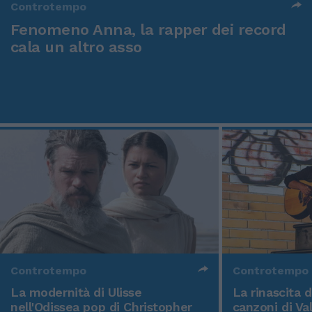
Controtempo
Fenomeno Anna, la rapper dei record
cala un altro asso
Controtempo
Controtempo
La modernità di Ulisse
La rinascita 
nell'Odissea pop di Christopher
canzoni di Va