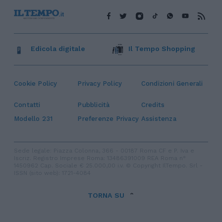
Edicola digitale
Il Tempo Shopping
Cookie Policy
Privacy Policy
Condizioni Generali
Contatti
Pubblicità
Credits
Modello 231
Preferenze Privacy
Assistenza
Sede legale: Piazza Colonna, 366 - 00187 Roma CF e P. Iva e
Iscriz. Registro Imprese Roma: 13486391009 REA Roma n°
1450962 Cap. Sociale € 25.000,00 i.v. © Copyright IlTempo. Srl -
ISSN (sito web): 1721-4084
TORNA SU