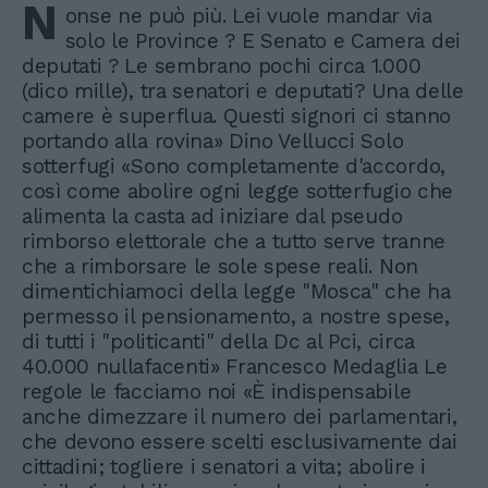
N
onse ne può più. Lei vuole mandar via
solo le Province ? E Senato e Camera dei
deputati ? Le sembrano pochi circa 1.000
(dico mille), tra senatori e deputati? Una delle
camere è superflua. Questi signori ci stanno
portando alla rovina» Dino Vellucci Solo
sotterfugi «Sono completamente d'accordo,
così come abolire ogni legge sotterfugio che
alimenta la casta ad iniziare dal pseudo
rimborso elettorale che a tutto serve tranne
che a rimborsare le sole spese reali. Non
dimentichiamoci della legge "Mosca" che ha
permesso il pensionamento, a nostre spese,
di tutti i "politicanti" della Dc al Pci, circa
40.000 nullafacenti» Francesco Medaglia Le
regole le facciamo noi «È indispensabile
anche dimezzare il numero dei parlamentari,
che devono essere scelti esclusivamente dai
cittadini; togliere i senatori a vita; abolire i