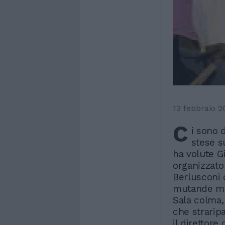
13 febbraio 2
C
i sono 
stese s
ha volute G
organizzato
Berlusconi 
mutande ma 
Sala colma, 
che straripa
il direttore