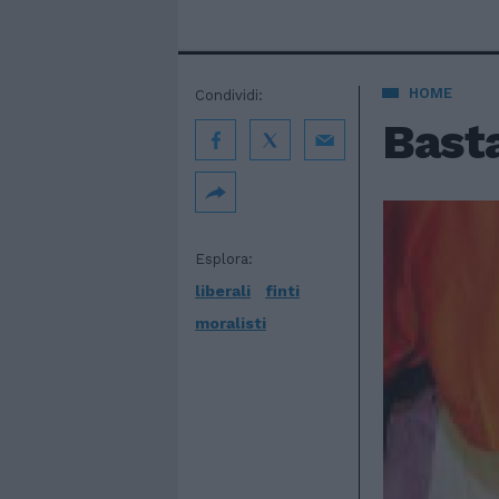
HOME
Condividi:
Basta
Esplora:
liberali
finti
moralisti