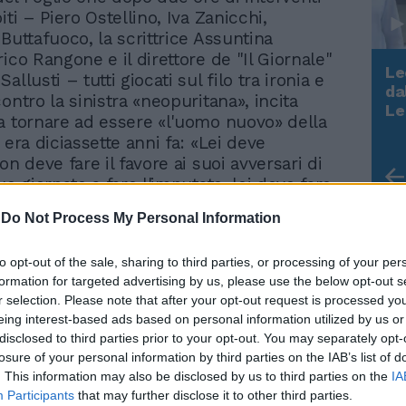
iti – Piero Ostellino, Iva Zanicchi,
Buttafuoco, la scrittrice Assuntina
ico Rangone e il direttore de "Il Giornale"
Le
allusti – tutti giocati sul filo tra ironia e
da
ontro la sinistra «neopuritana», incita
Rudy Giuliani a Come States?
Le
a tornare ad essere «l'uomo nuovo» della
Trump, Meloni e la strategia
 era diciassette anni fa: «Lei deve
americana
on deve fare il favore ai suoi avversari di
ue giornate a fare l'imputato, lei deve fare
e del Consiglio, il leader di una
-
Do Not Process My Personal Information
 che l'ha votata per realizzare la crescita
el Paese, e per togliere le tasse».
to opt-out of the sale, sharing to third parties, or processing of your per
 – urla dal palco - non è Breznev, non lo
formation for targeted advertising by us, please use the below opt-out s
e ingessato, voglio il vero Berlusconi,
r selection. Please note that after your opt-out request is processed y
94, quello capace di rilanciare questo
eing interest-based ads based on personal information utilized by us or
gno della libertà». Seduti in platea lo
disclosed to third parties prior to your opt-out. You may separately opt-
applaudono, tra gli altri, il sottosegretario
losure of your personal information by third parties on the IAB’s list of
tanché, il ministro Ignazio La Russa, la
. This information may also be disclosed by us to third parties on the
IA
rbara Saltamartini e la moglie del sindaco
Participants
that may further disclose it to other third parties.