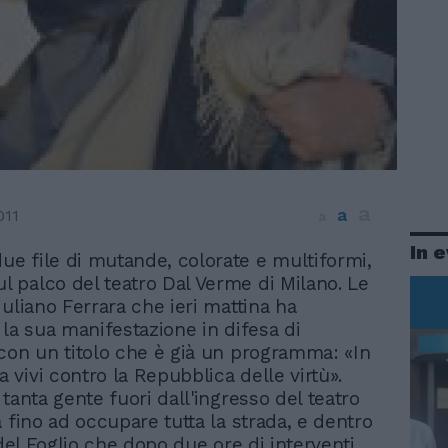
a
a
011
a
In 
due file di mutande, colorate e multiformi,
ul palco del teatro Dal Verme di Milano. Le
iuliano Ferrara che ieri mattina ha
 la sua manifestazione in difesa di
con un titolo che è già un programma: «In
vivi contro la Repubblica delle virtù».
tanta gente fuori dall'ingresso del teatro
 fino ad occupare tutta la strada, e dentro
 del Foglio che dopo due ore di interventi