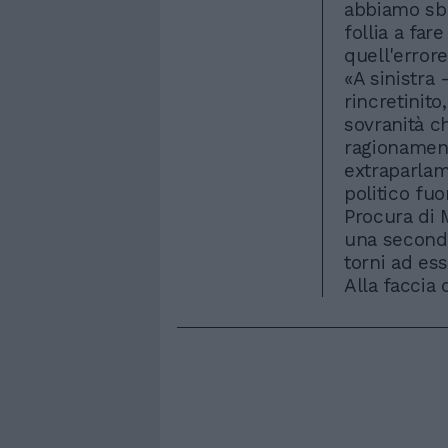
abbiamo sba
follia a far
quell'error
«A sinistra
rincretinito
sovranità ch
ragionamento
extraparlam
politico fuo
Procura di M
una seconda»
torni ad esse
Alla faccia 