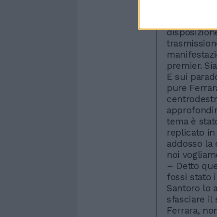
Come quando
contraddizi
disposizione
trasmissione
manifestazi
premier. Si
E sui parad
pure Ferrar
centrodestr
approfondi
tema è stat
replicato in
addosso la 
noi vogliam
– Detto que
fossi stato 
Santoro lo 
sfasciare il
Ferrara, no