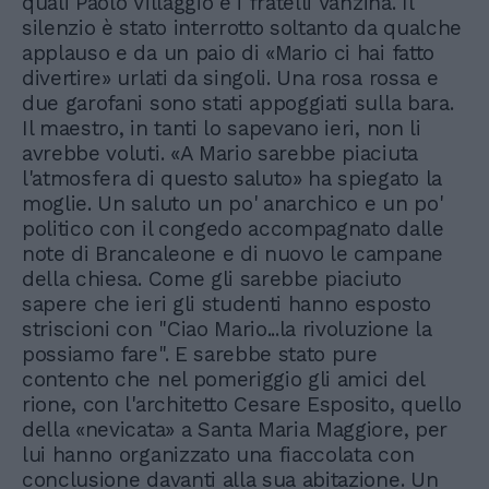
quali Paolo Villaggio e i fratelli Vanzina. Il
silenzio è stato interrotto soltanto da qualche
applauso e da un paio di «Mario ci hai fatto
divertire» urlati da singoli. Una rosa rossa e
due garofani sono stati appoggiati sulla bara.
Il maestro, in tanti lo sapevano ieri, non li
avrebbe voluti. «A Mario sarebbe piaciuta
l'atmosfera di questo saluto» ha spiegato la
moglie. Un saluto un po' anarchico e un po'
politico con il congedo accompagnato dalle
note di Brancaleone e di nuovo le campane
della chiesa. Come gli sarebbe piaciuto
sapere che ieri gli studenti hanno esposto
striscioni con "Ciao Mario...la rivoluzione la
possiamo fare". E sarebbe stato pure
contento che nel pomeriggio gli amici del
rione, con l'architetto Cesare Esposito, quello
della «nevicata» a Santa Maria Maggiore, per
lui hanno organizzato una fiaccolata con
conclusione davanti alla sua abitazione. Un