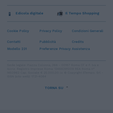
Edicola digitale
Il Tempo Shopping
Cookie Policy
Privacy Policy
Condizioni Generali
Contatti
Pubblicità
Credits
Modello 231
Preferenze Privacy
Assistenza
Sede legale: Piazza Colonna, 366 - 00187 Roma CF e P. Iva e
Iscriz. Registro Imprese Roma: 13486391009 REA Roma n°
1450962 Cap. Sociale € 25.000,00 i.v. © Copyright IlTempo. Srl -
ISSN (sito web): 1721-4084
TORNA SU