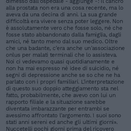
dimesso dall'ospedale - aggiunge -: il cancro
alla prostata non era una cosa recente, ma lo
aveva da una decina di anni. La sua grande
difficoltà era vivere senza poter leggere. Non
è assolutamente vero che fosse solo, né che
fosse stato abbandonato dalla famiglia, dagli
amici, né tanto meno dal suo medico. Oltre
che una badante, c'era anche un'associazione
onlus per malati terminali che lo assisteva.
Noi ci vedevamo quasi quotidianamente e
non ha mai espresso né idee di suicidio, né
segni di depressione anche se so che ne ha
parlato con i propri familiari. L'interpretazione
di questo suo doppio atteggiamento sta nel
fatto, probabilmente, che avevo con lui un
rapporto filiale e la situazione sarebbe
diventata imbarazzante per entrambi se
avessimo affrontato l'argomento. I suoi sono
stati anni sereni ed anche gli ultimi giorni».
Nuccetelli pochi giorni prima del ricovero