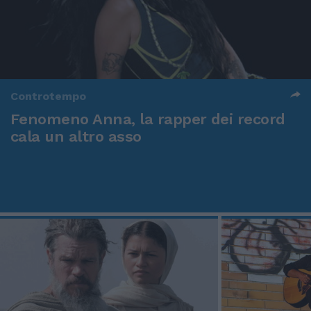
Controtempo
Fenomeno Anna, la rapper dei record
cala un altro asso