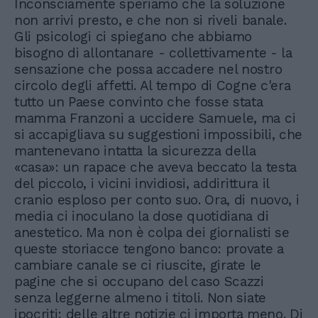
Inconsciamente speriamo che la soluzione
non arrivi presto, e che non si riveli banale.
Gli psicologi ci spiegano che abbiamo
bisogno di allontanare - collettivamente - la
sensazione che possa accadere nel nostro
circolo degli affetti. Al tempo di Cogne c'era
tutto un Paese convinto che fosse stata
mamma Franzoni a uccidere Samuele, ma ci
si accapigliava su suggestioni impossibili, che
mantenevano intatta la sicurezza della
«casa»: un rapace che aveva beccato la testa
del piccolo, i vicini invidiosi, addirittura il
cranio esploso per conto suo. Ora, di nuovo, i
media ci inoculano la dose quotidiana di
anestetico. Ma non è colpa dei giornalisti se
queste storiacce tengono banco: provate a
cambiare canale se ci riuscite, girate le
pagine che si occupano del caso Scazzi
senza leggerne almeno i titoli. Non siate
ipocriti: delle altre notizie ci importa meno. Di