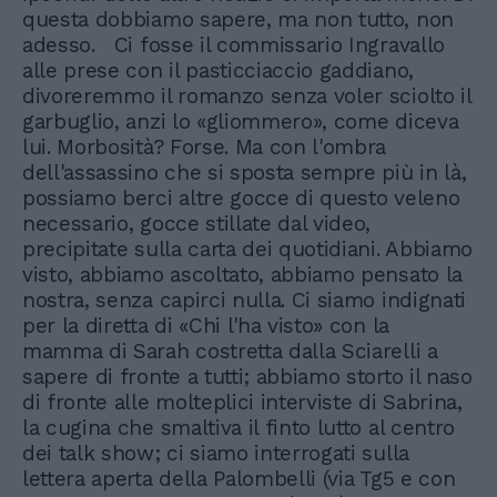
questa dobbiamo sapere, ma non tutto, non
adesso. Ci fosse il commissario Ingravallo
alle prese con il pasticciaccio gaddiano,
divoreremmo il romanzo senza voler sciolto il
garbuglio, anzi lo «gliommero», come diceva
lui. Morbosità? Forse. Ma con l'ombra
dell'assassino che si sposta sempre più in là,
possiamo berci altre gocce di questo veleno
necessario, gocce stillate dal video,
precipitate sulla carta dei quotidiani. Abbiamo
visto, abbiamo ascoltato, abbiamo pensato la
nostra, senza capirci nulla. Ci siamo indignati
per la diretta di «Chi l'ha visto» con la
mamma di Sarah costretta dalla Sciarelli a
sapere di fronte a tutti; abbiamo storto il naso
di fronte alle molteplici interviste di Sabrina,
la cugina che smaltiva il finto lutto al centro
dei talk show; ci siamo interrogati sulla
lettera aperta della Palombelli (via Tg5 e con