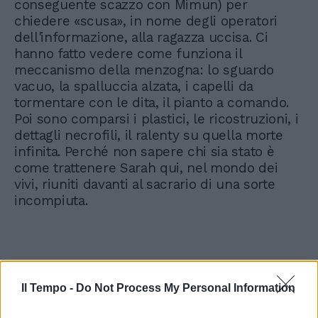
conseguente scazzo con Mimun) per
chiedere «scusa», in nome degli operatori
dell'informazione, alla ragazza uccisa. Ci
hanno fatto vedere come funziona il
meccanismo della menzogna: lo sguardo
vacuo, la spalluccia alzata, i capelli da
tormentare con le dita, il pianto a comando.
Poi sono comparsi i plastici, le ricostruzioni, i
dettagli necrofili, il ralenty su quella morte
infinita. Perché non sapere chi sia stato è
come trattenere Sarah qui, nel mondo dei
vivi, riuniti davanti al sacrario di una sorte
incompiuta.
Il Tempo -
Do Not Process My Personal Information