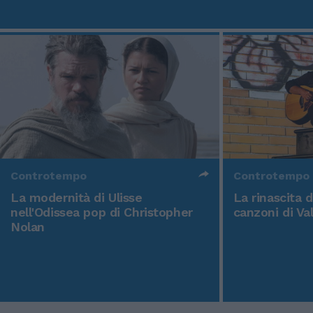
Controtempo
Controtempo
La modernità di Ulisse
La rinascita 
nell'Odissea pop di Christopher
canzoni di Va
Nolan