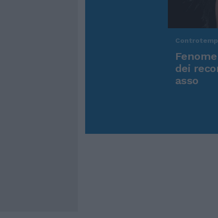
Controtem
Fenomen
dei reco
asso