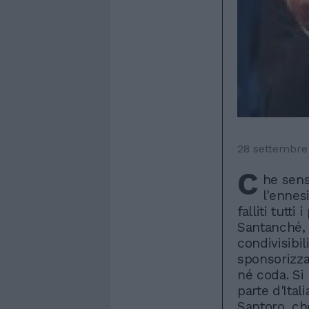
28 settembre
C
he sen
l'ennes
falliti tutti
Santanché, 
condivisibil
sponsorizza
né coda. Si
parte d'Ital
Santoro, che