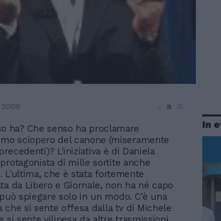
a
a
 2009
a
In 
so ha? Che senso ha proclamare
imo sciopero del canone (miseramente
 i precedenti)? L'iniziativa è di Daniela
protagonista di mille sortite anche
i. L'ultima, che è stata fortemente
ta da Libero e Giornale, non ha né capo
 può spiegare solo in un modo. C'è una
ia che si sente offesa dalla tv di Michele
 si sente vilipesa da altre trasmissioni,