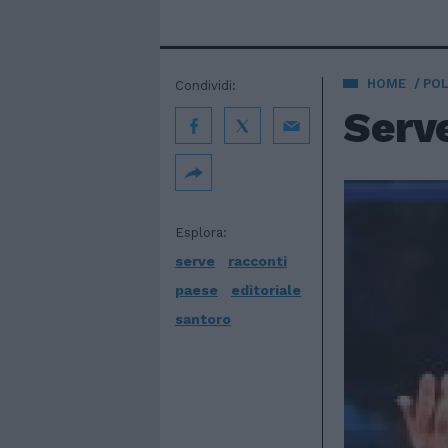
HOME
POL
Condividi:
Serve
Esplora:
serve
racconti
paese
editoriale
santoro