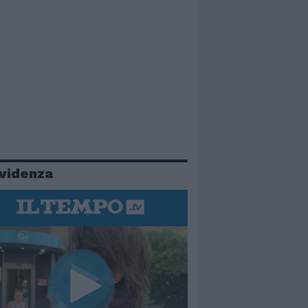
evidenza