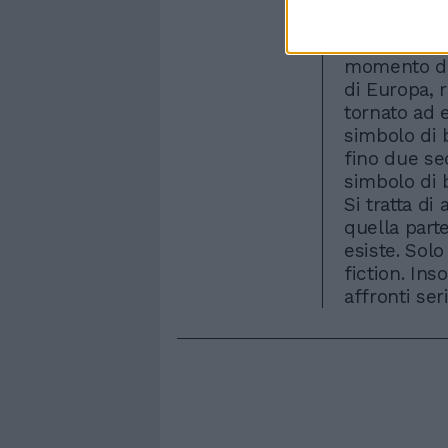
dell'unità d'
nostra stori
momento di 
di Europa, r
tornato ad 
simbolo di b
fino due seco
simbolo di b
Si tratta di
quella part
esiste. Solo
fiction. In
affronti ser