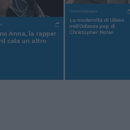
Controtempo
La modernità di Ulisse
po
nell'Odissea pop di
Christopher Nolan
o Anna, la rapper
rd cala un altro