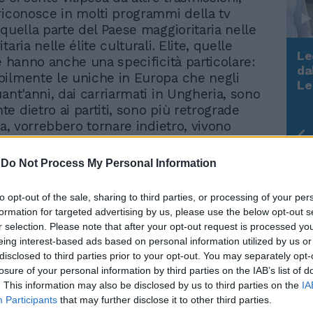
riconosce in molti programmi della tv
 quella parte del Paese maggioritaria nelle
taria nelle élite culturali. Elite, quelle
Le
he hanno anche una specificità particolare:
da
ilmente le uniche in Europa che negli
Rudy Giuliani a Come States?
Le
ant'anni, dai carriarmati in Ungheria, sono
Trump, Meloni e la strategia
e dietro ai partiti, sono più retrograde
americana
ca, vorrebbero tornare indietro, vivono
i anni Settanta, pensano che gli anni di
sono finiti e sotto sotto vorrebbero che
-
Do Not Process My Personal Information
 a fiorire quelle stagioni. La risposta a
 del Paese che usa la clava, alle volte
to opt-out of the sale, sharing to third parties, or processing of your per
e, che sogna le teste rotolanti, il sangue
formation for targeted advertising by us, please use the below opt-out s
 ebbene la risposta, non può essere
r selection. Please note that after your opt-out request is processed y
vola e mettersi a fare rutti, sputare in
eing interest-based ads based on personal information utilized by us or
ommensali. No, non può farlo un partito di
disclosed to third parties prior to your opt-out. You may separately opt-
 il Pdl. Non può il Pdl, il partito degli
losure of your personal information by third parties on the IAB’s list of
tersi a scioperare contro la tv degli italiani.
. This information may also be disclosed by us to third parties on the
IA
Participants
that may further disclose it to other third parties.
rea politica che ha espresso la