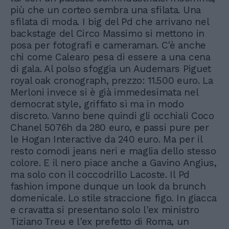
più che un corteo sembra una sfilata. Una
sfilata di moda. I big del Pd che arrivano nel
backstage del Circo Massimo si mettono in
posa per fotografi e cameraman. C'è anche
chi come Calearo pesa di essere a una cena
di gala. Al polso sfoggia un Audemars Piguet
royal oak cronograph, prezzo: 11.500 euro. La
Merloni invece si è già immedesimata nel
democrat style, griffato sì ma in modo
discreto. Vanno bene quindi gli occhiali Coco
Chanel 5076h da 280 euro, e passi pure per
le Hogan Interactive da 240 euro. Ma per il
resto comodi jeans neri e maglia dello stesso
colore. E il nero piace anche a Gavino Angius,
ma solo con il coccodrillo Lacoste. Il Pd
fashion impone dunque un look da brunch
domenicale. Lo stile straccione figo. In giacca
e cravatta si presentano solo l'ex ministro
Tiziano Treu e l'ex prefetto di Roma, un