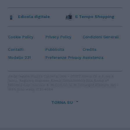
Edicola digitale
Il Tempo Shopping
Cookie Policy
Privacy Policy
Condizioni Generali
Contatti
Pubblicità
Credits
Modello 231
Preferenze Privacy
Assistenza
Sede legale: Piazza Colonna, 366 - 00187 Roma CF e P. Iva e
Iscriz. Registro Imprese Roma: 13486391009 REA Roma n°
1450962 Cap. Sociale € 25.000,00 i.v. © Copyright IlTempo. Srl -
ISSN (sito web): 1721-4084
TORNA SU