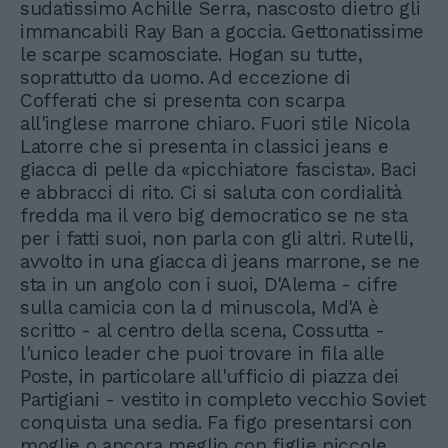
sudatissimo Achille Serra, nascosto dietro gli
immancabili Ray Ban a goccia. Gettonatissime
le scarpe scamosciate. Hogan su tutte,
soprattutto da uomo. Ad eccezione di
Cofferati che si presenta con scarpa
all'inglese marrone chiaro. Fuori stile Nicola
Latorre che si presenta in classici jeans e
giacca di pelle da «picchiatore fascista». Baci
e abbracci di rito. Ci si saluta con cordialità
fredda ma il vero big democratico se ne sta
per i fatti suoi, non parla con gli altri. Rutelli,
avvolto in una giacca di jeans marrone, se ne
sta in un angolo con i suoi, D'Alema - cifre
sulla camicia con la d minuscola, Md'A è
scritto - al centro della scena, Cossutta -
l'unico leader che puoi trovare in fila alle
Poste, in particolare all'ufficio di piazza dei
Partigiani - vestito in completo vecchio Soviet
conquista una sedia. Fa figo presentarsi con
moglie o ancora meglio con figlie piccole.