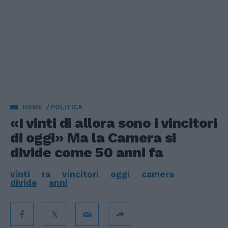
HOME
POLITICA
«I vinti di allora sono i vincitori
di oggi» Ma la Camera si
divide come 50 anni fa
vinti
ra
vincitori
oggi
camera
divide
anni