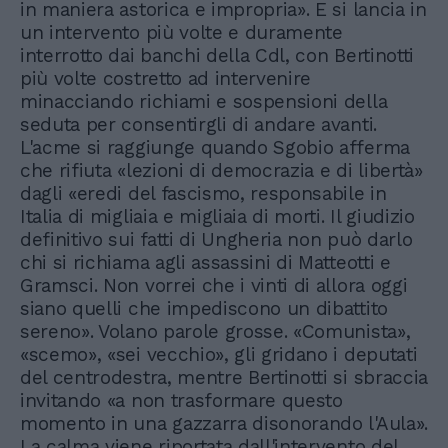
in maniera astorica e impropria». E si lancia in
un intervento più volte e duramente
interrotto dai banchi della Cdl, con Bertinotti
più volte costretto ad intervenire
minacciando richiami e sospensioni della
seduta per consentirgli di andare avanti.
L'acme si raggiunge quando Sgobio afferma
che rifiuta «lezioni di democrazia e di libertà»
dagli «eredi del fascismo, responsabile in
Italia di migliaia e migliaia di morti. Il giudizio
definitivo sui fatti di Ungheria non può darlo
chi si richiama agli assassini di Matteotti e
Gramsci. Non vorrei che i vinti di allora oggi
siano quelli che impediscono un dibattito
sereno». Volano parole grosse. «Comunista»,
«scemo», «sei vecchio», gli gridano i deputati
del centrodestra, mentre Bertinotti si sbraccia
invitando «a non trasformare questo
momento in una gazzarra disonorando l'Aula».
La calma viene riportata dall'intervento del