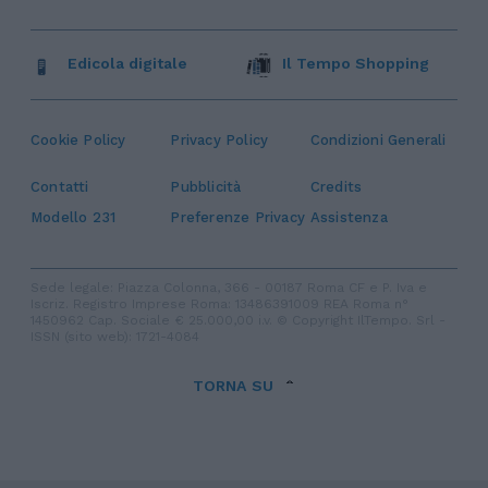
Edicola digitale
Il Tempo Shopping
Cookie Policy
Privacy Policy
Condizioni Generali
Contatti
Pubblicità
Credits
Modello 231
Preferenze Privacy
Assistenza
Sede legale: Piazza Colonna, 366 - 00187 Roma CF e P. Iva e
Iscriz. Registro Imprese Roma: 13486391009 REA Roma n°
1450962 Cap. Sociale € 25.000,00 i.v. © Copyright IlTempo. Srl -
ISSN (sito web): 1721-4084
TORNA SU