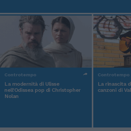
Controtempo
Controtempo
La modernità di Ulisse
La rinascita 
nell'Odissea pop di Christopher
canzoni di Va
Nolan