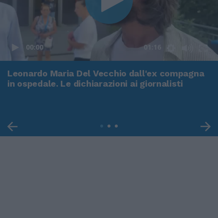
00:00
01:16
Leonardo Maria Del Vecchio dall'ex compagna
in ospedale. Le dichiarazioni ai giornalisti