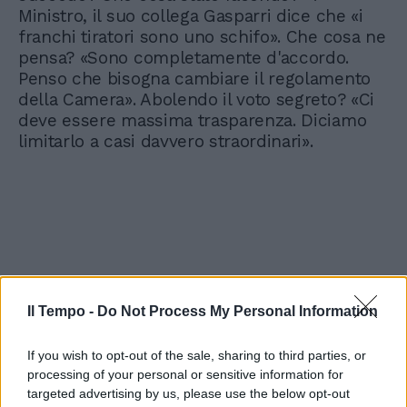
Ministro, il suo collega Gasparri dice che «i
franchi tiratori sono uno schifo». Che cosa ne
pensa? «Sono completamente d'accordo.
Penso che bisogna cambiare il regolamento
della Camera». Abolendo il voto segreto? «Ci
deve essere massima trasparenza. Diciamo
limitarlo a casi davvero straordinari».
Il Tempo -
Do Not Process My Personal Information
If you wish to opt-out of the sale, sharing to third parties, or
processing of your personal or sensitive information for
targeted advertising by us, please use the below opt-out