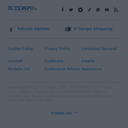
Edicola digitale
Il Tempo Shopping
Cookie Policy
Privacy Policy
Condizioni Generali
Contatti
Pubblicità
Credits
Modello 231
Preferenze Privacy
Assistenza
Sede legale: Piazza Colonna, 366 - 00187 Roma CF e P. Iva e
Iscriz. Registro Imprese Roma: 13486391009 REA Roma n°
1450962 Cap. Sociale € 25.000,00 i.v. © Copyright IlTempo. Srl -
ISSN (sito web): 1721-4084
TORNA SU