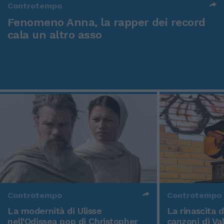
Controtempo
Fenomeno Anna, la rapper dei record
cala un altro asso
Controtempo
Controtempo
La modernità di Ulisse
La rinascita 
nell'Odissea pop di Christopher
canzoni di Va