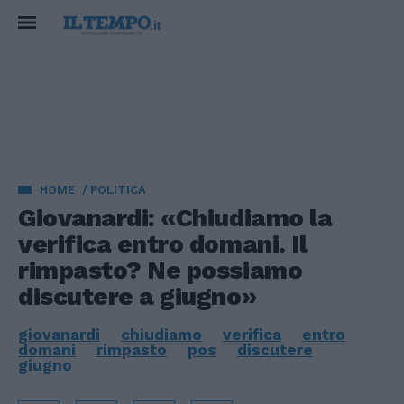
HOME
POLITICA
Giovanardi: «Chiudiamo la
verifica entro domani. Il
rimpasto? Ne possiamo
discutere a giugno»
giovanardi
chiudiamo
verifica
entro
domani
rimpasto
pos
discutere
giugno