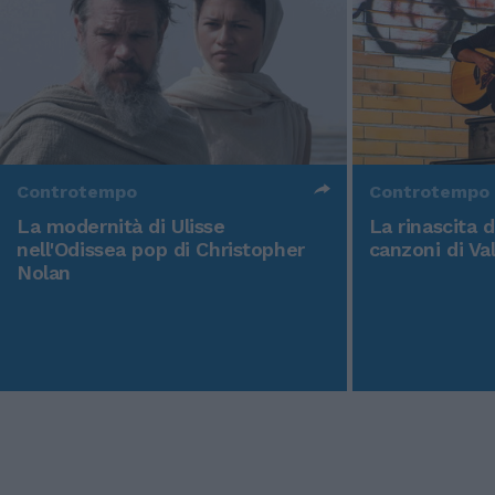
Controtempo
Controtempo
La modernità di Ulisse
La rinascita 
nell'Odissea pop di Christopher
canzoni di Va
Nolan