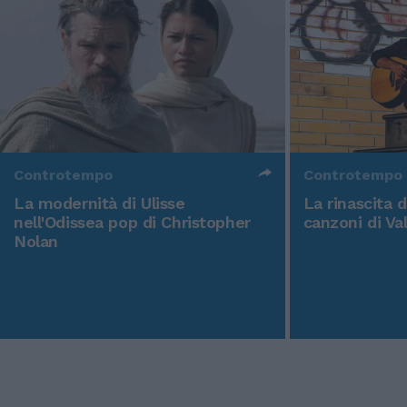
Controtempo
Controtempo
La modernità di Ulisse
La rinascita 
nell'Odissea pop di Christopher
canzoni di Va
Nolan