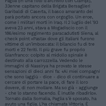
Paglia (in una foto d'archivio con Ciampi),
33enne capitano della Brigata Bersaglieri
Garibaldi di Caserta, il basco amaranto dei
parà portato ancora con orgoglio. Un eroe,
come i militari morti in Iraq. Il 2 luglio del '93
aveva 23 anni, stava a Mogadiscio con il
186/esimo reggimento paracadutisti Siena, al
check point «Pasta» dove gli italiani furono
vittime di un'imboscata: il bilancio fu di tre
morti e 22 feriti. Il più grave fu proprio
Gianfranco: colpito al midollo spinale è
destinato alla carrozzella. Vedendo le
immagini di Nassirya ha provato le stesse
sensazioni di dieci anni fa: «Ai miei compagni
che sono laggiù - dice - dico di continuare a
cercare di portare la pace, di fare il loro
dovere, di non mollare. Ma so già - aggiunge
- che lo stanno facendo. È inutile ribadirlo».
Tornato dalla Somalia, Paglia s'è sposato, ha
avuto una figlia. L'ha chiamata Vittoria. È