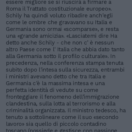
essere migliore se si riuscirà a firmare a
Roma il Trattato costituzionale europeo».
Schily ha quindi voluto ribadire anch'egli
come le ombre che gravavano su Italia e
Germania sono ormai «scomparse», e resta
una «grande amicizia». «Lasciatemi dire Ha
detto anche Schily - che non c' è nessun
altro Paese come l' Italia che abbia dato tanto
alla Germania sotto il profilo culturale». In
precedenza, nella conferenza stampa tenuta
subito dopo l'intesa sulla sicurezza, entrambi
i ministri avevano detto che tra Italia e
Germania c'è la massima intesa e una
perfetta identità di vedute su come
fronteggiare il fenomeno dell'immigrazione
clandestina, sulla lotta al terrorismo e alla
criminalità organizzata. Il ministro tedesco, ha
tenuto a sottolineare come il suo «secondo
lavoro» sia quello di piccolo contadino
toscano (possiede e gestisce con passione