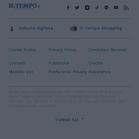
Edicola digitale
Il Tempo Shopping
Cookie Policy
Privacy Policy
Condizioni Generali
Contatti
Pubblicità
Credits
Modello 231
Preferenze Privacy
Assistenza
Sede legale: Piazza Colonna, 366 - 00187 Roma CF e P. Iva e
Iscriz. Registro Imprese Roma: 13486391009 REA Roma n°
1450962 Cap. Sociale € 25.000,00 i.v. © Copyright IlTempo. Srl -
ISSN (sito web): 1721-4084
TORNA SU