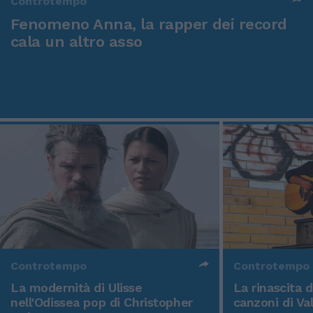
Controtempo
Fenomeno Anna, la rapper dei record
cala un altro asso
Controtempo
Controtempo
La modernità di Ulisse
La rinascita 
nell'Odissea pop di Christopher
canzoni di Va