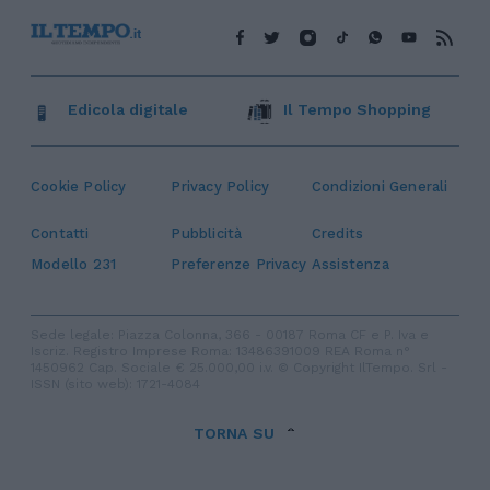
Edicola digitale
Il Tempo Shopping
Cookie Policy
Privacy Policy
Condizioni Generali
Contatti
Pubblicità
Credits
Modello 231
Preferenze Privacy
Assistenza
Sede legale: Piazza Colonna, 366 - 00187 Roma CF e P. Iva e
Iscriz. Registro Imprese Roma: 13486391009 REA Roma n°
1450962 Cap. Sociale € 25.000,00 i.v. © Copyright IlTempo. Srl -
ISSN (sito web): 1721-4084
TORNA SU