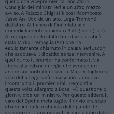
quello che vicepremier ha lanciato in
Consiglio dei ministri ieri è un altro mezzo
avviso. A Palazzo Chigi si è così ricomposto
l'asse An-Udc da un lato, Lega-Tremonti
dall'altro. Al fianco di Fini infatti si è
immediatamente schierato Buttiglione (Udc).
A irrompere nello stallo tra i due blocchi è
stato Mirko Tremaglia (An) che ha
esplicitamente chiamato in causa Berlusconi
che ascoltava il dibattito senza intervenire. A
quel punto il premier ha confermato il via
libera alla cabina di regìa che avrà poteri
anche sui contratti di lavoro. Ma per togliere il
veto della Lega sarà necessario un nuovo
incontro tra il premier, Fini, Tremonti e
questa volta allargato a Bossi. «È questione di
giorni», dice un ministro. Per questo slitterà il
varo del Dpef a metà luglio. Il rinvio era stato
chiaro sin dalla mattinata dalle parole del
vicepremier. L'aria nuova traspare anche dalle