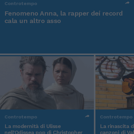
Controtempo
Fenomeno Anna, la rapper dei record
cala un altro asso
Controtempo
Controtempo
La modernità di Ulisse
La rinascita 
nell'Odissea pop di Christopher
canzoni di Va