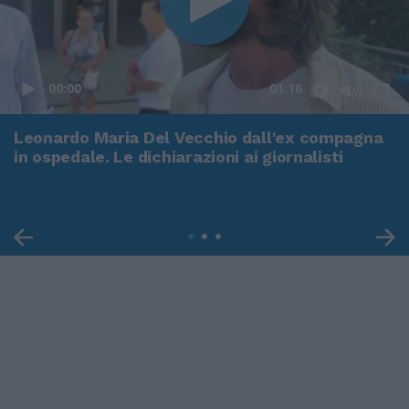
00:00
01:16
Leonardo Maria Del Vecchio dall'ex compagna
in ospedale. Le dichiarazioni ai giornalisti