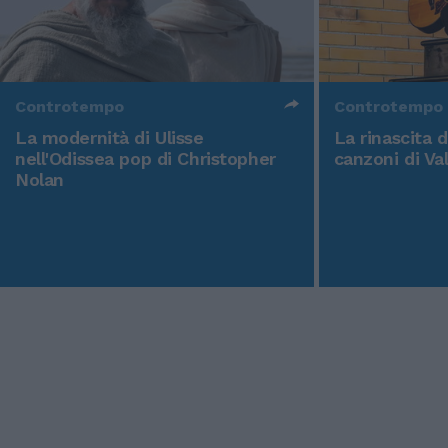
Controtempo
Controtempo
La modernità di Ulisse
La rinascita 
nell'Odissea pop di Christopher
canzoni di Va
Nolan