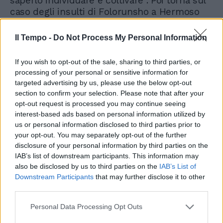
saperlo individuare e coltivare". Poi torna sul
caso degli insulti di Folorunsho a Hermoso
durante Cagliari-Roma di domenica scorsa.
"Se un professionista insulta violentemente e
Il Tempo -
Do Not Process My Personal Information
in modo inaccettabile la madre di un
avversario non può finire a tarallucci e vino
If you wish to opt-out of the sale, sharing to third parties, or
perché quello è un comportamento
processing of your personal or sensitive information for
antisportivo. E abbiamo visto che spesso ci si
targeted advertising by us, please use the below opt-out
nasconde dietro la burocrazia
section to confirm your selection. Please note that after your
dell'interpretazione della norma", osserva, "ci
opt-out request is processed you may continue seeing
deve essere un meccanismo sanzionatorio
interest-based ads based on personal information utilized by
us or personal information disclosed to third parties prior to
che faccia capire che non va bene". Sulle
your opt-out. You may separately opt-out of the further
politiche sportive in generale Abodi ribadisce
disclosure of your personal information by third parties on the
che lo sport è una "difesa immunitaria
IAB’s list of downstream participants. This information may
sociale" e parla di "un modello italiano" che
also be disclosed by us to third parties on the
IAB’s List of
non si accontenta "dei risultati sportivi e
Downstream Participants
that may further disclose it to other
delle prestazioni". Per Gilli "lo sport è una
third parties.
filosofia di vita che ci insegna a vivere a 360
gradi: dal rispetto delle regole alla convivenza
Personal Data Processing Opt Outs
con gli altri. Si dice che i giovani facciano