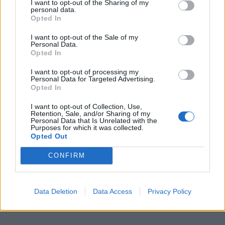
I want to opt-out of the Sharing of my
fatica a rispettare le regole. Ecco, la scuola
personal data.
sportiva è quella che ti dà l'impromta
Opted In
principale. Impari a vivere nel mondo e questi
I want to opt-out of the Sale of my
aspetti sono molto più importanti del risultato
Personal Data.
finale".
Opted In
I want to opt-out of processing my
Personal Data for Targeted Advertising.
Opted In
I want to opt-out of Collection, Use,
Retention, Sale, and/or Sharing of my
Personal Data that Is Unrelated with the
Purposes for which it was collected.
Opted Out
CONFIRM
Data Deletion
Data Access
Privacy Policy