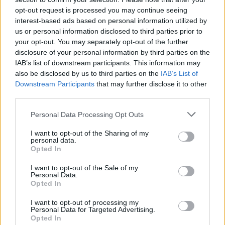
opt-out request is processed you may continue seeing
interest-based ads based on personal information utilized by
La vicenda mette in luce un tema più ampio,
us or personal information disclosed to third parties prior to
quello del linguaggio politico e della
your opt-out. You may separately opt-out of the further
responsabilità dei rappresentanti istituzionali
disclosure of your personal information by third parties on the
nel commentare eventi drammatici. La linea
IAB’s list of downstream participants. This information may
di confine tra analisi sociale e giustificazione
also be disclosed by us to third parties on the
IAB’s List of
di atti criminali è diventata oggetto di dibattito
Downstream Participants
that may further disclose it to other
tra le forze politiche.
third parties.
Le dichiarazioni hanno aperto anche una
Personal Data Processing Opt Outs
riflessione sul ruolo dei partiti nella gestione
dell’immagine dei propri rappresentanti.
I want to opt-out of the Sharing of my
Gasparri e Berrino hanno sottolineato la
personal data.
Opted In
necessità di atti di trasparenza e
responsabilità, mentre la Lega ha insistito
I want to opt-out of the Sale of my
sulla difesa dei valori istituzionali e del
Personal Data.
Opted In
rispetto per le forze dell’ordine. Dall’altra
parte, Salis e Avs potrebbero trovarsi a dover
I want to opt-out of processing my
chiarire pubblicamente il significato delle
Personal Data for Targeted Advertising.
Opted In
affermazioni, per evitare ulteriori tensioni