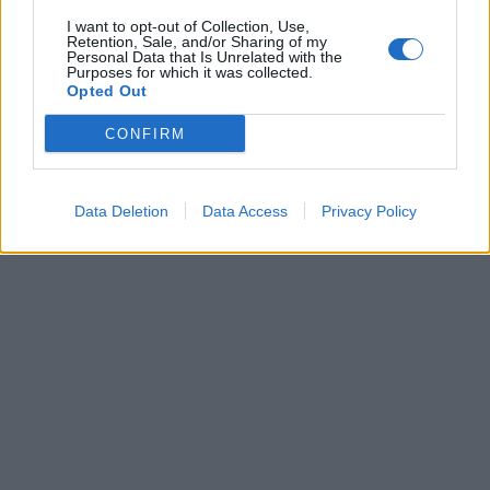
politiche e mediatiche.
I want to opt-out of Collection, Use,
Retention, Sale, and/or Sharing of my
Personal Data that Is Unrelated with the
La vicenda rischia di alimentare una
Purposes for which it was collected.
polarizzazione già accentuata nel dibattito
Opted Out
pubblico, tra chi enfatizza le cause sociali
CONFIRM
alla base della disperazione e chi sottolinea la
centralità della responsabilità individuale e
istituzionale in caso di violenza.
Data Deletion
Data Access
Privacy Policy