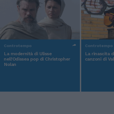
Controtempo
Controtempo
La modernità di Ulisse
La rinascita 
nell'Odissea pop di Christopher
canzoni di Va
Nolan