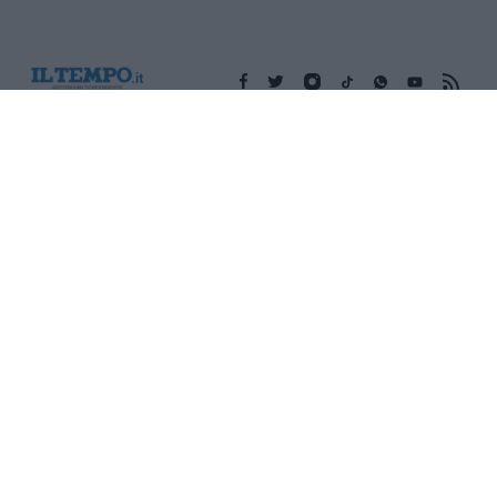
Edicola digitale
Il Tempo Shopping
Cookie Policy
Privacy Policy
Condizioni Generali
Contatti
Pubblicità
Credits
Modello 231
Preferenze Privacy
Assistenza
Sede legale: Piazza Colonna, 366 - 00187 Roma CF e P. Iva e
Iscriz. Registro Imprese Roma: 13486391009 REA Roma n°
1450962 Cap. Sociale € 25.000,00 i.v. © Copyright IlTempo. Srl -
ISSN (sito web): 1721-4084
TORNA SU