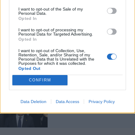
conduttore Mediaset sta per chiudere il suo
editoriale: “Sia chiaro che quel torturatore
I want to opt-out of the Sale of my
Personal Data.
libico, tutti noi vorremmo che fosse in un
Opted In
carcere e non fosse libero ma certe volte si
fanno delle scelte per ragione di Stato, come
I want to opt-out of processing my
Personal Data for Targeted Advertising.
è stato quello di liberare il presunto terrorista
Opted In
iraniano per far tornare a casa Cecilia Sala. Lì
tutti contenti e qui no! Perché? Che cosa c'è
I want to opt-out of Collection, Use,
Retention, Sale, and/or Sharing of my
sotto?”.
Personal Data that Is Unrelated with the
Purposes for which it was collected.
Opted Out
CONFIRM
"Non fa l'interesse dell'Italia".
Data Deletion
Data Access
Privacy Policy
Caso Almasri, Tajani contro Lo
Voi