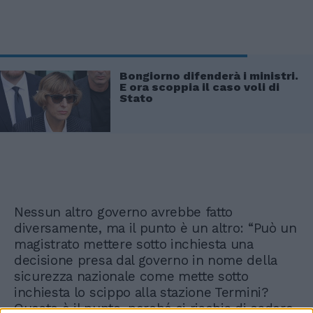
Bongiorno difenderà i ministri.
E ora scoppia il caso voli di
Stato
Nessun altro governo avrebbe fatto
diversamente, ma il punto è un altro: “Può un
magistrato mettere sotto inchiesta una
decisione presa dal governo in nome della
sicurezza nazionale come mette sotto
inchiesta lo scippo alla stazione Termini?
Questo è il punto, perché si rischia di cadere