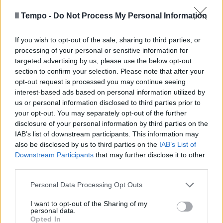
nel surreale”. Poi, altro dubbio: “Questi
Il Tempo -
Do Not Process My Personal Information
procedimenti surreali da che cosa nascono?
Non nasceranno mica da quel conflitto tra
If you wish to opt-out of the sale, sharing to third parties, or
politica e magistratura, tra il governo che
processing of your personal or sensitive information for
vuole fare le riforme e i magistrati che non la
targeted advertising by us, please use the below opt-out
vogliono? Non nasceranno mica da quel
section to confirm your selection. Please note that after your
conflitto lì? Perché sarebbe terribile a danno
opt-out request is processed you may continue seeing
dei cittadini. E i cittadini quindi sono
interest-based ads based on personal information utilized by
legittimati a chiedersi: ma cosa c'è sotto?”.
us or personal information disclosed to third parties prior to
Giordano poi cita Luigi Li Gotti l’avvocato che
your opt-out. You may separately opt-out of the further
ha presentato l’esposto e che ha dato il via
disclosure of your personal information by third parties on the
all’indagine: “Un avvocato che ha difeso i
IAB’s list of downstream participants. This information may
peggiori criminali, difendeva Brusca quello
also be disclosed by us to third parties on the
IAB’s List of
Downstream Participants
that may further disclose it to other
che scioglieva nell'acido i bambini –
third parties.
sottolinea il conduttore –. Quanti esposti e
vengono cestinati, buttati via? Beh, certe volte
Personal Data Processing Opt Outs
io dico anche purtroppo, pensate durante il
Covid quanti esposti contro il Premier Draghi
I want to opt-out of the Sharing of my
personal data.
e il Ministro Speranza sono finiti nel nulla”. Il
Opted In