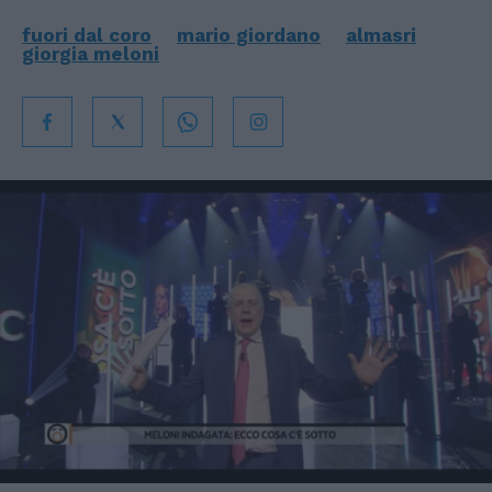
fuori dal coro
mario giordano
almasri
giorgia meloni