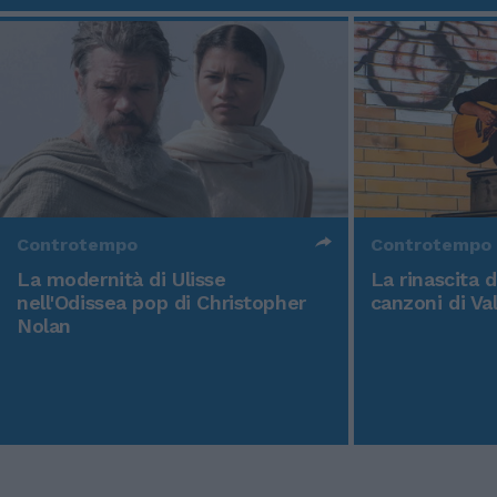
Controtempo
Controtempo
La modernità di Ulisse
La rinascita 
nell'Odissea pop di Christopher
canzoni di Va
Nolan