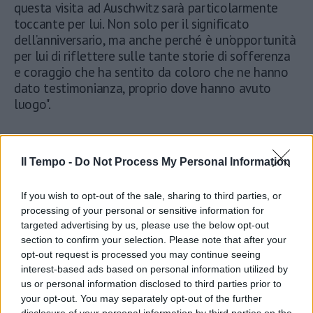
questa visita ad Auschwitz sarà particolarmente
toccante per lui. Non solo per il significato
dell’anniversario, ma anche perché è un’opportunità
per lui di riflettere sulle tante storie di sofferenza
e coraggio che ha sentito da coloro che ne hanno
dato testimonianza, proprio dove hanno avuto
luogo".
Il Tempo -
Do Not Process My Personal Information
If you wish to opt-out of the sale, sharing to third parties, or
processing of your personal or sensitive information for
targeted advertising by us, please use the below opt-out
section to confirm your selection. Please note that after your
opt-out request is processed you may continue seeing
interest-based ads based on personal information utilized by
us or personal information disclosed to third parties prior to
your opt-out. You may separately opt-out of the further
disclosure of your personal information by third parties on the