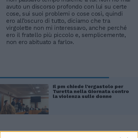
avuto un discorso profondo con lui su certe
cose, sui suoi problemi o cose così, quindi
ero all’oscuro di tutto, diciamo che tra
virgolette non mi interessavo, anche perché
ero il fratello più piccolo e, semplicemente,
non ero abituato a farlo».
Il pm chiede l'ergastolo per
Turetta nella Giornata contro
la violenza sulle donne