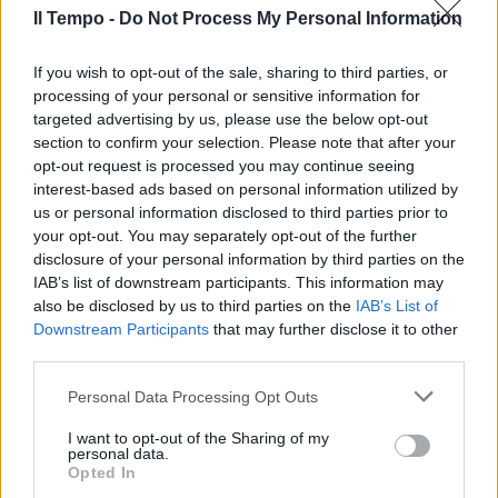
Il Tempo -
Do Not Process My Personal Information
Come stanno i tuoi genitori? La domanda
rivolta dalla giornalista del programma
If you wish to opt-out of the sale, sharing to third parties, or
Mediaset: «Non lo so, credo dovreste
processing of your personal or sensitive information for
chiederlo a loro. Credo scossi come
targeted advertising by us, please use the below opt-out
qualunque persona che viva questa cosa.
section to confirm your selection. Please note that after your
Credo che se lo viveste voi, rimarreste
opt-out request is processed you may continue seeing
interest-based ads based on personal information utilized by
scossi». Per quanto riguarda il futuro, Andrea
us or personal information disclosed to third parties prior to
Turetta non vuole farsi «condizionare da
your opt-out. You may separately opt-out of the further
questa cosa che è successa e non credo di
disclosure of your personal information by third parties on the
essere obbligato a farmi condizionare. Sono
IAB’s list of downstream participants. This information may
tranquillissimo e tutto qui, diciamo che non
also be disclosed by us to third parties on the
IAB’s List of
ci creerà differenze. Lui ha fatto una cosa e
Downstream Participants
that may further disclose it to other
pagherà per questo, noi comunque gli
third parties.
staremo accanto come famiglia, perché in
ogni caso abbiamo lo stesso sangue, i miei
Personal Data Processing Opt Outs
genitori sono i suoi genitori, gli vogliono bene.
I want to opt-out of the Sharing of my
Sappiamo che dovrà pagare per questo, tutto
personal data.
qui».
Opted In