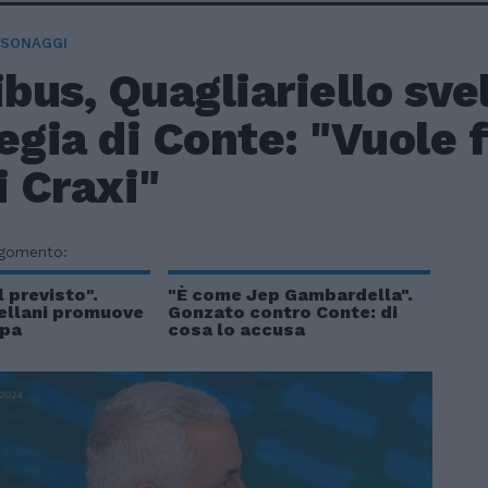
RSONAGGI
us, Quagliariello svel
egia di Conte: "Vuole 
i Craxi"
rgomento:
l previsto".
"È come Jep Gambardella".
ellani promuove
Gonzato contro Conte: di
opa
cosa lo accusa