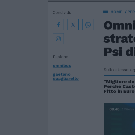
HOME
PE
Condividi:
Omnib
strat
Psi d
Esplora:
omnibus
Sullo stesso a
gaetano
quagliarello
"Migliore de
Perché Cast
Fitto in Eur