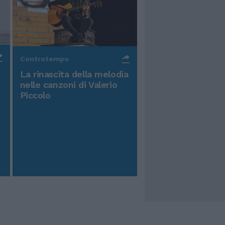
Controtempo
La rinascita della melodia
nelle canzoni di Valerio
Piccolo