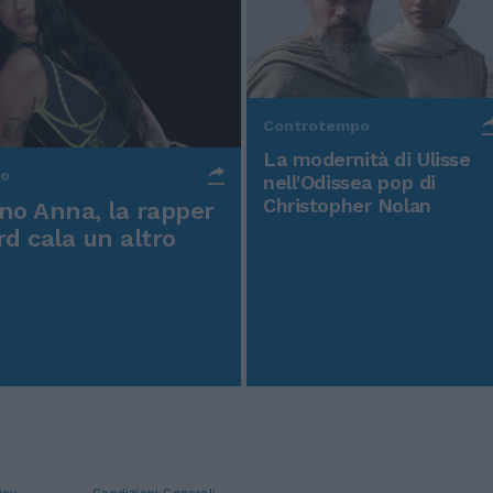
Controtempo
La modernità di Ulisse
po
nell'Odissea pop di
Christopher Nolan
o Anna, la rapper
rd cala un altro