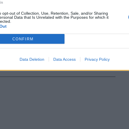
In
o opt-out of Collection, Use, Retention, Sale, and/or Sharing
ersonal Data that Is Unrelated with the Purposes for which it
lected.
Out
CONFIRM
Data Deletion
Data Access
Privacy Policy