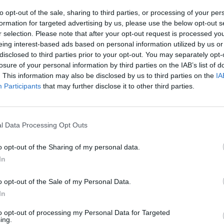
to opt-out of the sale, sharing to third parties, or processing of your per
formation for targeted advertising by us, please use the below opt-out s
r selection. Please note that after your opt-out request is processed y
one possibilità in Liguria. Conte ha l'obiettivo di tornare a Palazzo Chigi, si
i Craxi", il paragone di Gaetano Quagliariello sul leader M5S
eing interest-based ads based on personal information utilized by us or
Qtw
er 3, 2024
disclosed to third parties prior to your opt-out. You may separately opt-
losure of your personal information by third parties on the IAB’s list of
. This information may also be disclosed by us to third parties on the
IA
Participants
that may further disclose it to other third parties.
a è nelle ambizioni degli uomini. Conte ha
di tornare a Palazzo Chigi e si sta
l Data Processing Opt Outs
 come si comportava il Psi in un sistema
orzionale non maggioritario. Il discorso è :
o opt-out of the Sharing of my personal data.
e mi dovete la guida della coalizione
In
emente dalla percentuale che ho, io sono
 farvi vincere o di farvi perdere.
o opt-out of the Sale of my Personal Data.
In
to opt-out of processing my Personal Data for Targeted
ing.