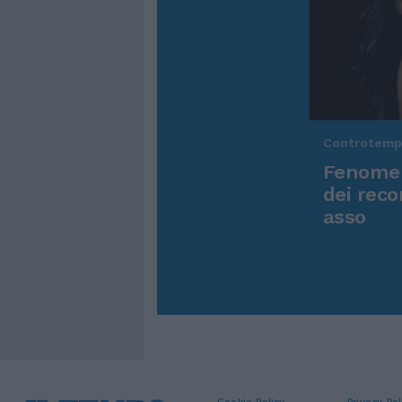
Controtem
Fenomen
dei reco
asso