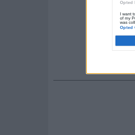
Opted 
I want t
of my P
was col
Opted 