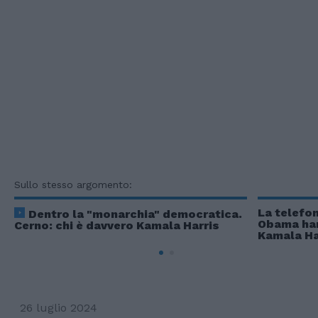
Sullo stesso argomento:
La telefon
Dentro la "monarchia" democratica.
Obama han
Cerno: chi è davvero Kamala Harris
Kamala Ha
26 luglio 2024