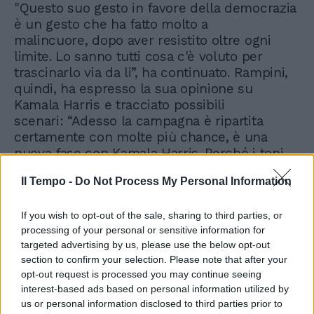
"Questo suo gesto in favore della democrazia
è un gesto che ha fatto molto a
malincuore, dopo aver resistito oltre ogni
limite. Lo sanno tutti cosa c'è voluto per
trascinarlo via da li”, ha continuato. Rampini,
quindi, ha espresso la sua opinione su
Kamala Harris e tracciato possibili
scenari: “Adesso la campagna è ripartita
certamente con molte più chance, è una
nuova fase con Kamala Harris. Perché i toni
duri? In parte sono previsti nel copione della
Il Tempo -
Do Not Process My Personal Information
campagna elettorale. Anche quando Biden fa
cenno al salvare la democrazia, è in virtù di
If you wish to opt-out of the sale, sharing to third parties, or
ciò che accadde soprattutto dal 6 gennaio
processing of your personal or sensitive information for
2021, quando vedemmo da testimoni diretti io
targeted advertising by us, please use the below opt-out
e Antonio Di Bella l'assalto al Campidoglio", ha
section to confirm your selection. Please note that after your
spiegato. "Sarà una campagna elettorale
opt-out request is processed you may continue seeing
senza esclusione di colpi, non c'è dubbio.
interest-based ads based on personal information utilized by
Siamo alla viglia di una campagna elettorale
us or personal information disclosed to third parties prior to