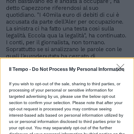
non bastavano ed è andata a occupare", ha
detto Capezzone riferendosi al suo
quotidiano. "I 40mila euro di debiti di cui è
accusata da parte dell'Aler per occupazione.
La sinistra ci ha fatto una testa così sulla
legalità. Eccola qua la legalità", ha continuato.
I conti, per il giornalista, non tornano.
Soprattutto se si analizzano le parole con le
quali l'eurodeputata ha cercato di
giustificarsi. "Cosa dice Salis? Che occupare
è una forma di resistenza. Quindi lei fa la
Il Tempo -
Do Not Process My Personal Information
resistenza con le case degli altri. Ci dice che
occupare è logorante. Vorranno il reddito di
If you wish to opt-out of the sale, sharing to third parties, or
'occupanza'? E ci dice 'Senza togliere nulla a
processing of your personal or sensitive information for
nessuno'. Ma siamo impazziti? Se la casa è
targeted advertising by us, please use the below opt-out
section to confirm your selection. Please note that after your
privata, la stai togliendo a chi ha pagato
opt-out request is processed you may continue seeing
mutuo e tasse. Se è pubblica, la stai
interest-based ads based on personal information utilized by
togliendo alla comunità e a chi si è messo in
us or personal information disclosed to third parties prior to
graduatoria", ha spiegato.
your opt-out. You may separately opt-out of the further