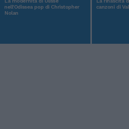
La modernità di Ulisse
La rinascita 
nell'Odissea pop di Christopher
canzoni di Va
Nolan