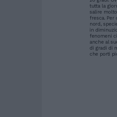
tutta la gi
salire molt
fresca. Per
nord, speci
in diminuzi
fenomeni ci
anche al su
di gradi di
che porti pi