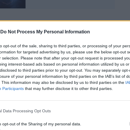
-
Do Not Process My Personal Information
 le previsioni del tempo giorno per giorno:
to opt-out of the sale, sharing to third parties, or processing of your per
one per la giornata di oggi, domenica 23
formation for targeted advertising by us, please use the below opt-out s
e che c’è un maltempo forte sulla parte
r selection. Please note that after your opt-out request is processed y
occidentale del nord, qualche pioggia
eing interest-based ads based on personal information utilized by us or
e in Toscana, molto meno sul resto del
disclosed to third parties prior to your opt-out. You may separately opt-
o qualche nuvola al sud. E questo
losure of your personal information by third parties on the IAB’s list of
siste, nel senso che nella giornata di
. This information may also be disclosed by us to third parties on the
IA
edì 24 giugno, scende verso l'Emilia
Participants
that may further disclose it to other third parties.
 Toscana, mentre si attenuano molto i
 gran parte del nord, anche se sul basso
sulla Liguria ancora ci sono. C’è una zona
l Data Processing Opt Outs
Romagna, Toscana, un poco anche le
che l’Abruzzo, che è una zona molto
o opt-out of the Sharing of my personal data.
enomeni molto intensi, quindi maltempo