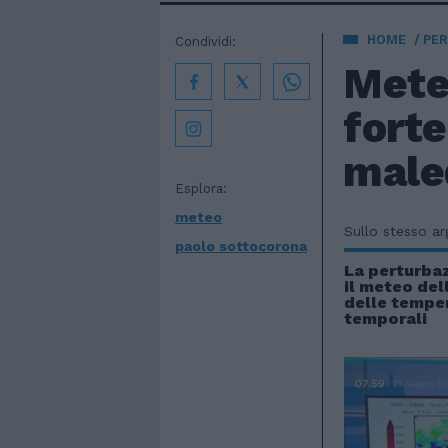
HOME
PE
Condividi:
Mete
forte
male
Esplora:
meteo
Sullo stesso a
paolo sottocorona
La perturba
il meteo dell
delle temper
temporali