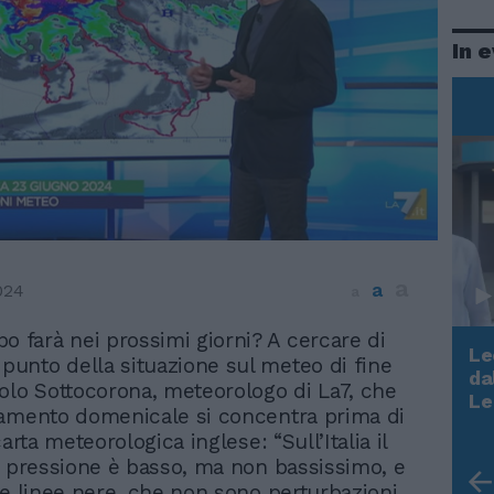
In 
a
a
024
a
o farà nei prossimi giorni? A cercare di
Le
 punto della situazione sul meteo di fine
da
olo Sottocorona, meteorologo di La7, che
Rudy Giuliani a Come States?
Le
amento domenicale si concentra prima di
Trump, Meloni e la strategia
carta meteorologica inglese: “Sull’Italia il
americana
a pressione è basso, ma non bassissimo, e
le linee nere, che non sono perturbazioni