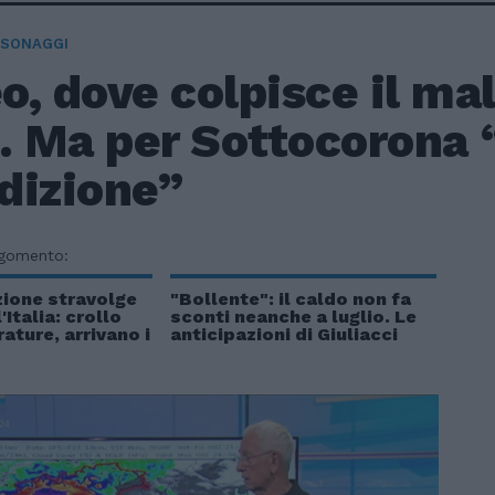
RSONAGGI
o, dove colpisce il m
. Ma per Sottocorona 
dizione”
rgomento:
zione stravolge
"Bollente": il caldo non fa
'Italia: crollo
sconti neanche a luglio. Le
ature, arrivano i
anticipazioni di Giuliacci