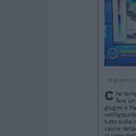
23 giugno 2
C
he temp
fare un
giugno è Pa
nell’appunt
tutto sulla 
valore dell
ci sono del