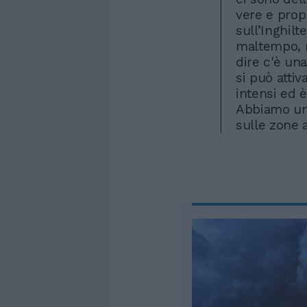
vere e prop
sull’Inghilt
maltempo, m
dire c'è una
si può atti
intensi ed è
Abbiamo un’a
sulle zone a