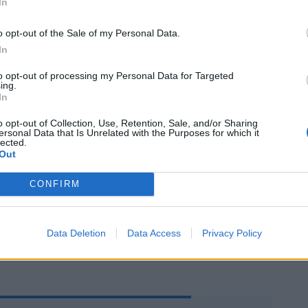
In
to, direi da allerta che sicuramente ci
Protezione Civile. E poi ancora fra
o opt-out of the Sale of my Personal Data.
Corsica, al sud a maledizione delle non
In
inua a essere a essere presente. Poi nella
 martedì 25 giugno c’è un segno di
to opt-out of processing my Personal Data for Targeted
ing.
e sta cambiando, anche se le carte non
In
 speranze, però se qualche pioggia arriva
o contenti. Ancora però molto instabile al
o opt-out of Collection, Use, Retention, Sale, and/or Sharing
ersonal Data that Is Unrelated with the Purposes for which it
nord, soprattutto sulla parte orientale.
lected.
e l’abbassamento delle temperature a
Out
mana è confermato, per via di una fase di
di tempo instabile. Non è detto che piova
CONFIRM
 tutta la giornata, però sicuramente è
Data Deletion
Data Access
Privacy Policy