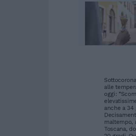
Sottocorona
alle temper
oggi: “Scom
elevatissime
anche a 34 
Decisamente
maltempo, al
Toscana, do
20 gradi. O