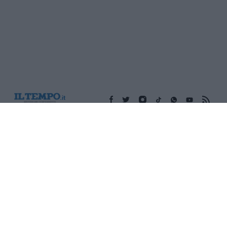
Edicola digitale
Il Tempo Shopping
Cookie Policy
Privacy Policy
Condizioni Generali
Contatti
Pubblicità
Credits
Modello 231
Preferenze Privacy
Assistenza