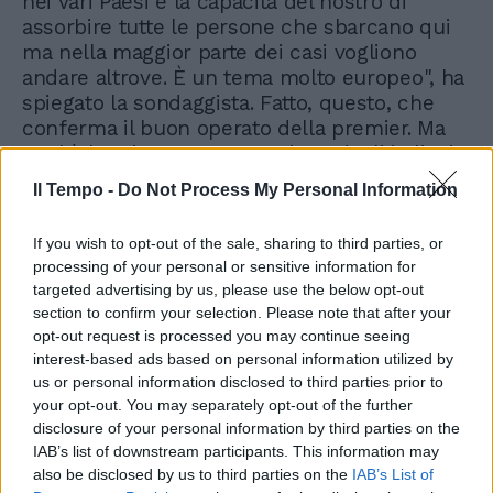
nei vari Paesi e la capacità del nostro di
assorbire tutte le persone che sbarcano qui
ma nella maggior parte dei casi vogliono
andare altrove. È un tema molto europeo", ha
spiegato la sondaggista. Fatto, questo, che
conferma il buon operato della premier. Ma
qual è la prima preoccupazione degli italiani?
Alessandra Ghisleri è stata diretta: "Sempre
Il Tempo -
Do Not Process My Personal Information
la stessa, l'economia familiare e la stabilità
per programmare la vita. Vale per tutti, per le
If you wish to opt-out of the sale, sharing to third parties, or
famiglie mononucleari, per quelle numerose,
processing of your personal or sensitive information for
per i single. L'impossibilità di programmarci la
targeted advertising by us, please use the below opt-out
vita ci rende fragili di fronte al futuro, fa
section to confirm your selection. Please note that after your
paura". Al secondo posto, invece, la salute.
opt-out request is processed you may continue seeing
interest-based ads based on personal information utilized by
us or personal information disclosed to third parties prior to
your opt-out. You may separately opt-out of the further
disclosure of your personal information by third parties on the
IAB’s list of downstream participants. This information may
also be disclosed by us to third parties on the
IAB’s List of