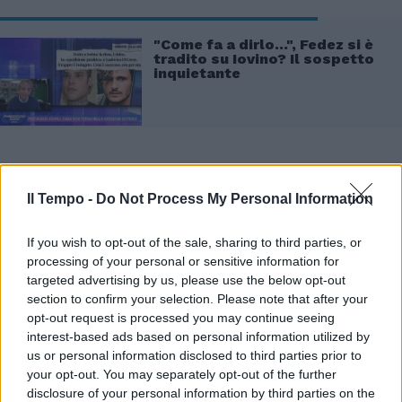
"Come fa a dirlo...", Fedez si è
tradito su Iovino? Il sospetto
inquietante
Intanto la notizia dell'indagine a carico del
Il Tempo -
Do Not Process My Personal Information
rapper fa saltare l'ospitata alla prima puntata
del nuovo programma di Alessandro Cattelan
If you wish to opt-out of the sale, sharing to third parties, or
prevista per lunedì 20 maggio, "Da vicino
processing of your personal or sensitive information for
nessuno è normale". Lo scrive il giornalista
targeted advertising by us, please use the below opt-out
Davide Maggio. Al momento non sono
section to confirm your selection. Please note that after your
previste altre presenze su tv generalista del
opt-out request is processed you may continue seeing
rapper, né su Mediaset né a La7, né sul Nove
interest-based ads based on personal information utilized by
dopo quella a Belve di Francesca Fagnani.
us or personal information disclosed to third parties prior to
your opt-out. You may separately opt-out of the further
disclosure of your personal information by third parties on the