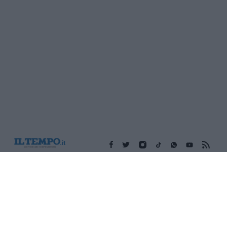
Edicola digitale
Il Tempo Shopping
Cookie Policy
Privacy Policy
Condizioni Generali