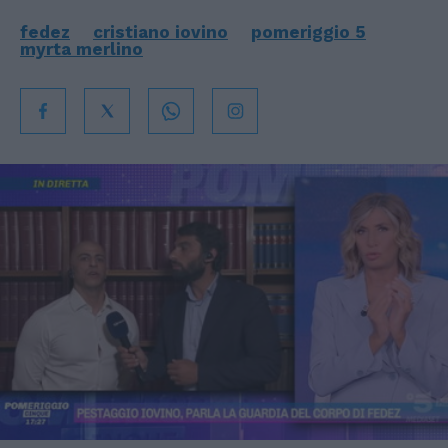
fedez
cristiano iovino
pomeriggio 5
myrta merlino