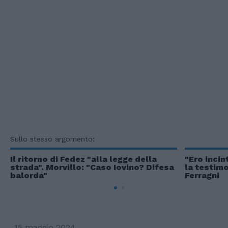
Sullo stesso argomento:
Il ritorno di Fedez "alla legge della
"Ero incint
strada". Morvillo: "Caso Iovino? Difesa
la testimo
balorda"
Ferragni
15 maggio 2024