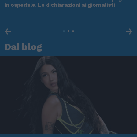
in ospedale. Le dichiarazioni ai giornalisti
Dai blog