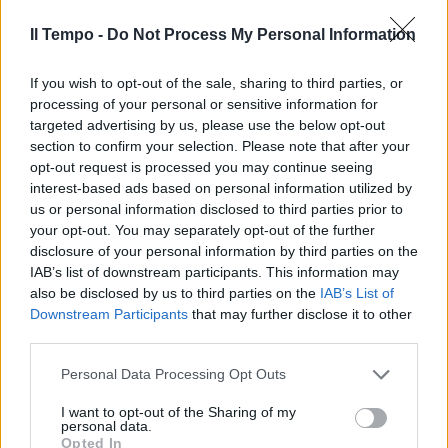
Morani replica che "la differenza tra noi e la
Il Tempo -
Do Not Process My Personal Information
destra sta nel fatto che il figlio di Salvatore
Gallo per questa vicenda non si candiderà" e
If you wish to opt-out of the sale, sharing to third parties, or
nella gestione di vicende come quella di
processing of your personal or sensitive information for
Daniela Santanchè. "Male, risponde Cruciani
targeted advertising by us, please use the below opt-out
secondo cui se si è garantisti bisogna esserlo
section to confirm your selection. Please note that after your
anche in queste cose: "Se non c'entra con
opt-out request is processed you may continue seeing
l'inchiesta (Echidna della Procura di Torino,
interest-based ads based on personal information utilized by
ndr) perché non candidarlo?". Poco prima il
us or personal information disclosed to third parties prior to
your opt-out. You may separately opt-out of the further
conduttore de La Zanzara aveva tuonato:
disclosure of your personal information by third parties on the
"Quello che è insopportabile in questa
IAB’s list of downstream participants. This information may
vicenda è il senso di superiorità morale del
also be disclosed by us to third parties on the
IAB’s List of
Partito democratico e della sinistra, che
Downstream Participants
that may further disclose it to other
spesso hanno quando si ci sono gli scandali
third parties.
che riguardano il centrodestra" mentre oggi
con il terremoto dem partito dalla Puglia "è
Personal Data Processing Opt Outs
sempre un distinguo". Insomma, "non c'è
I want to opt-out of the Sharing of my
alcuna superiorità morale dal punto di vista
personal data.
della corruzione del Pd rispetto alla destra e
Opted In