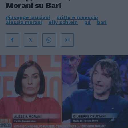
Morani su Bari
giuseppe cruciani
dritto e rovescio
alessia morani
elly schlein
pd
bari