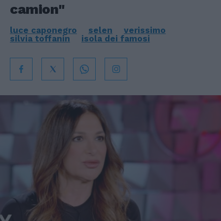
camion"
luce caponegro
selen
verissimo
silvia toffanin
isola dei famosi