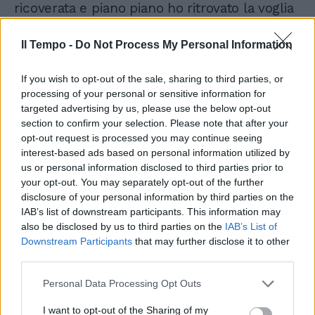
ricoverata e piano piano ho ritrovato la voglia
di vivere. Mi ha aiutato molto il contatto con la
natura", ha raccontato ancora l'attrice che
Il Tempo -
Do Not Process My Personal Information
oggi ha 57 anni.
If you wish to opt-out of the sale, sharing to third parties, or
processing of your personal or sensitive information for
targeted advertising by us, please use the below opt-out
section to confirm your selection. Please note that after your
opt-out request is processed you may continue seeing
interest-based ads based on personal information utilized by
us or personal information disclosed to third parties prior to
your opt-out. You may separately opt-out of the further
disclosure of your personal information by third parties on the
IAB’s list of downstream participants. This information may
also be disclosed by us to third parties on the
IAB’s List of
Downstream Participants
that may further disclose it to other
third parties.
Personal Data Processing Opt Outs
I want to opt-out of the Sharing of my