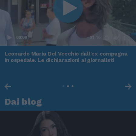
00:00
01:16
Leonardo Maria Del Vecchio dall'ex compagna
in ospedale. Le dichiarazioni ai giornalisti
Dai blog