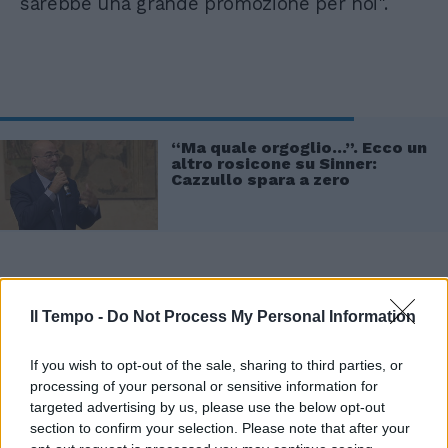
sarebbe una grande promozione per noi".
“Ma quale orgoglio…”. Ecco un
altro rosicone su Sinner:
Cazzullo spara a zero
Oggi il campione è stato ricevuto dalla
premier
Giorgia Meloni
, che come racconta
Il Tempo -
Do Not Process My Personal Information
Binaghi "gli ha detto che dovrebbe andare,
ma va protetto da tutti perché
non va
If you wish to opt-out of the sale, sharing to third parties, or
strumentalizzato
. Se tutti insieme vogliamo
processing of your personal or sensitive information for
targeted advertising by us, please use the below opt-out
una storia diversa dobbiamo proteggerlo, mi
section to confirm your selection. Please note that after your
ci metto io a petto nudo se serve", conclude il