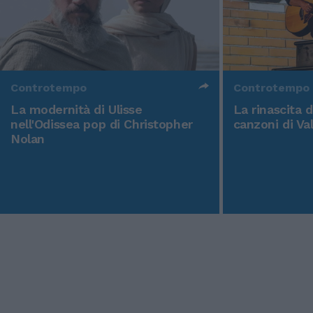
Controtempo
Controtempo
La modernità di Ulisse
La rinascita 
nell'Odissea pop di Christopher
canzoni di Va
Nolan