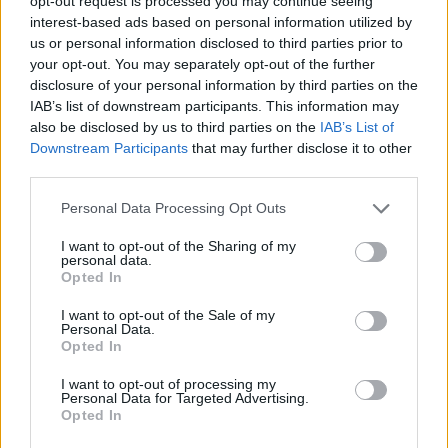
opt-out request is processed you may continue seeing
dirigente. E Sinner? Ha già preso una
interest-based ads based on personal information utilized by
decisione? A racogliere le ultime
us or personal information disclosed to third parties prior to
indiscrezioni è la
Gazzetta dello sport
che sul
your opt-out. You may separately opt-out of the further
suo sito rivela: nonostante "l'insistenza" di
disclosure of your personal information by third parties on the
Amadeus, "Jannik avrebbe
già deciso di
IAB’s list of downstream participants. This information may
rifiutare
l'invito". Sarà così?
also be disclosed by us to third parties on the
IAB’s List of
Downstream Participants
that may further disclose it to other
third parties.
Personal Data Processing Opt Outs
I want to opt-out of the Sharing of my
personal data.
Opted In
I want to opt-out of the Sale of my
Personal Data.
Opted In
I want to opt-out of processing my
Personal Data for Targeted Advertising.
Opted In