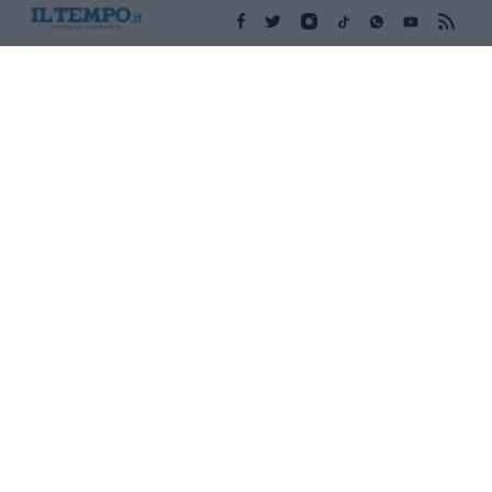
Edicola digitale
Il Tempo Shopping
Cookie Policy
Privacy Policy
Condizioni Generali
Contatti
Pubblicità
Credits
Modello 231
Preferenze Privacy
Assistenza
Sede legale: Piazza Colonna, 366 - 00187 Roma CF e P. Iva e
Iscriz. Registro Imprese Roma: 13486391009 REA Roma n°
1450962 Cap. Sociale € 25.000,00 i.v. © Copyright IlTempo. Srl -
ISSN (sito web): 1721-4084
TORNA SU