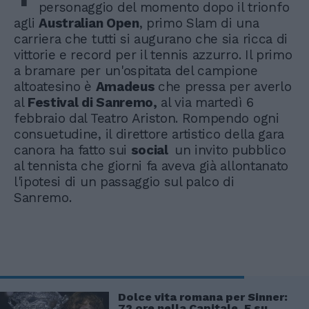
personaggio del momento dopo il trionfo
agli
Australian Open
, primo Slam di una
carriera che tutti si augurano che sia ricca di
vittorie e record per il tennis azzurro. Il primo
a bramare per un'ospitata del campione
altoatesino è
Amadeus
che pressa per averlo
al
Festival di Sanremo,
al via martedì 6
febbraio dal Teatro Ariston. Rompendo ogni
consuetudine, il direttore artistico della gara
canora ha fatto sui
social
un invito pubblico
al tennista che giorni fa aveva già allontanato
l'ipotesi di un passaggio sul palco di
Sanremo.
Dolce vita romana per Sinner:
72 ore nella Capitale. E su