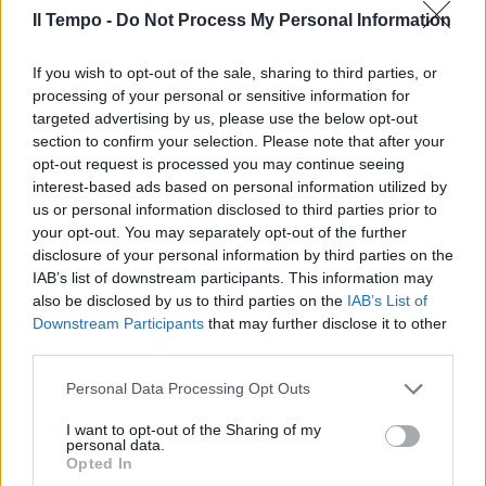
Per la leggenda indiana 43enne, che dalla
Il Tempo -
Do Not Process My Personal Information
prossima settimana salirà al numero 1 del
ranking di specialità, si tratta del primo
If you wish to opt-out of the sale, sharing to third parties, or
trionfo Slam in carriera. E’ stata la maggiore
processing of your personal or sensitive information for
esperienza della coppia avversaria a fare la
targeted advertising by us, please use the below opt-out
differenza nel momento in cui i punti
section to confirm your selection. Please note that after your
contavano e pesavano di più. L'amarezza e la
opt-out request is processed you may continue seeing
delusione per la sconfitta non cancella però
interest-based ads based on personal information utilized by
l'ottimo cammino della coppia azzurra, che
us or personal information disclosed to third parties prior to
adesso guarda con fiducia ai prossimi
your opt-out. You may separately opt-out of the further
impegni. "E' l’inizio di un percorso e partire
disclosure of your personal information by third parties on the
meglio di così era difficile. Il 2024 lo abbiamo
IAB’s list of downstream participants. This information may
preparato bene, e questa è la partenza che
also be disclosed by us to third parties on the
IAB’s List of
tutti speravamo anche perché ci cambia la
Downstream Participants
that may further disclose it to other
third parties.
programmazione e potremo fare tutti i
Masters 1000 - hanno sottolineato Bolelli e
Personal Data Processing Opt Outs
Vavassori - Abbiamo obiettivi grandi, il sogno
Olimpiade e come abbiamo già detto, le
I want to opt-out of the Sharing of my
personal data.
Finals di Torino a fine anno”. L'inizio fa ben
Opted In
sperare.