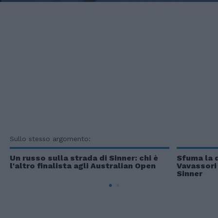
Sullo stesso argomento:
Un russo sulla strada di Sinner: chi è
Sfuma la d
l'altro finalista agli Australian Open
Vavassori 
Sinner