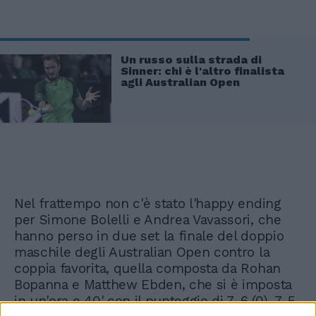
Un russo sulla strada di
Sinner: chi è l'altro finalista
agli Australian Open
Nel frattempo non c'è stato l'happy ending
per Simone Bolelli e Andrea Vavassori, che
hanno perso in due set la finale del doppio
maschile degli Australian Open contro la
coppia favorita, quella composta da Rohan
Bopanna e Matthew Ebden, che si è imposta
in un'ora e 40' con il punteggio di 7-6 (0), 7-5.