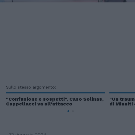
Sullo stesso argomento:
"Confusione e sospetti". Caso Solinas,
"Un trauma
Cappellacci va all'attacco
di Minniti 
22 gennaio 2024