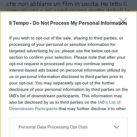
che non abbiano un film in uscita. Ho letto il
comunicato e mi sembravano molto deboli le
argomentazioni artistiche. E' politicvhese
Il Tempo -
Do Not Process My Personal Information
puro. E in goni caso la nomina è
assolutamente legale.
If you wish to opt-out of the sale, sharing to third parties, or
processing of your personal or sensitive information for
targeted advertising by us, please use the below opt-out
section to confirm your selection. Please note that after your
opt-out request is processed you may continue seeing
interest-based ads based on personal information utilized by
us or personal information disclosed to third parties prior to
your opt-out. You may separately opt-out of the further
disclosure of your personal information by third parties on the
IAB’s list of downstream participants. This information may
also be disclosed by us to third parties on the
IAB’s List of
Downstream Participants
that may further disclose it to other
third parties.
Personal Data Processing Opt Outs