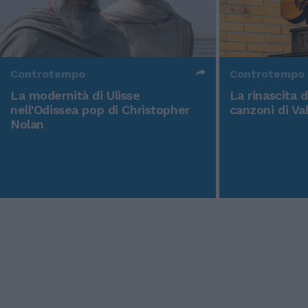
Controtempo
Controtempo
La modernità di Ulisse
La rinascita 
nell'Odissea pop di Christopher
canzoni di Va
Nolan