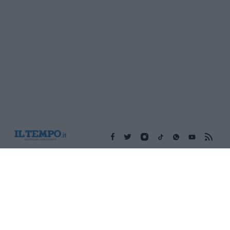
Edicola digitale
Il Tempo Shopping
Cookie Policy
Privacy Policy
Condizioni Generali
Contatti
Pubblicità
Credits