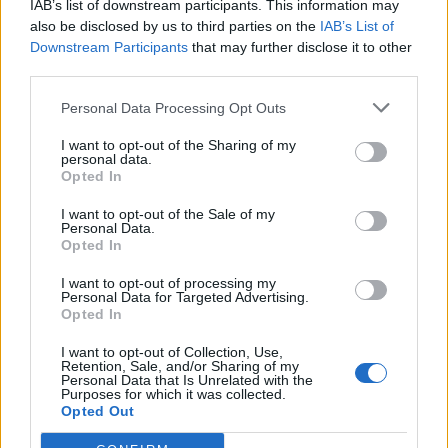
IAB’s list of downstream participants. This information may
capacità di arginare la trasmissione. Ma ha
also be disclosed by us to third parties on the
IAB’s List of
mantenuto intatta, anche verso le altre
Downstream Participants
that may further disclose it to other
varianti, la sua abilità di impedire la
third parties.
progressione verso una forma grave”.
Personal Data Processing Opt Outs
Burioni è poi apparso sconcertato dal
I want to opt-out of the Sharing of my
personal data.
mancato sfruttamento di un farmaco, a suo
Opted In
dire molto efficace, come il Paxlovid. In pochi
lo conoscono, “perché è inspiegabilmente
I want to opt-out of the Sale of my
Personal Data.
prescritto con grande timidezza”. Cos’è? “È un
Opted In
antivirale che riesce a ridurre del 90%
l’ospedalizzazione e le conseguenze gravi, tra
I want to opt-out of processing my
Personal Data for Targeted Advertising.
cui la morte. Deve essere somministrato nei
Opted In
primi 5 giorni della malattia”. Burioni ha quindi
esortato i medici di famiglia a un maggiore
I want to opt-out of Collection, Use,
Retention, Sale, and/or Sharing of my
utilizzo: “E’ una benedizione”.
Personal Data that Is Unrelated with the
Purposes for which it was collected.
Opted Out