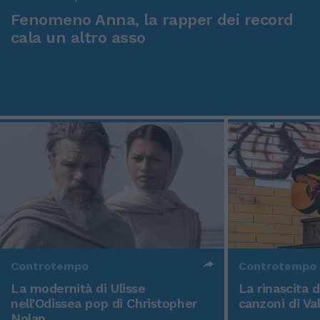
Fenomeno Anna, la rapper dei record
cala un altro asso
Controtempo
Controtempo
La modernità di Ulisse
La rinascita 
nell'Odissea pop di Christopher
canzoni di Va
Nolan