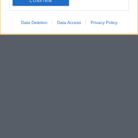
CONFIRM
Data Deletion
Data Access
Privacy Policy