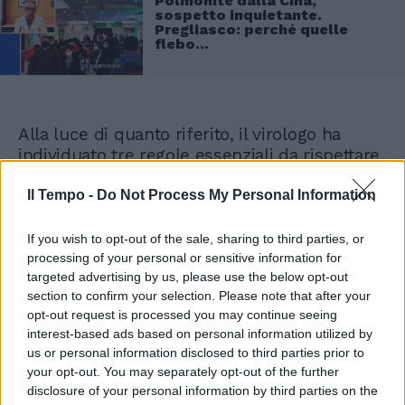
Polmonite dalla Cina,
sospetto inquietante.
Pregliasco: perché quelle
flebo...
Alla luce di quanto riferito, il virologo ha
individuato tre regole essenziali da rispettare
per arginare una possibile nuova ondata. In
primis, “quando si sta male, con malattie
Il Tempo -
Do Not Process My Personal Information
respiratorie, si deve stare a casa, così da non
spargere il virus”. La seconda concerne
If you wish to opt-out of the sale, sharing to third parties, or
l’utilizzo delle mascherine, ormai oggetto
processing of your personal or sensitive information for
finito nel dimenticatoio, appannaggio di
targeted advertising by us, please use the below opt-out
section to confirm your selection. Please note that after your
pochissimi: “Ormai non le indossa più
opt-out request is processed you may continue seeing
nessuno. Invece, soprattutto nei posti
interest-based ads based on personal information utilized by
affollati, rimane uno strumento
us or personal information disclosed to third parties prior to
indispensabile”. In ultima istanza, appunto, il
your opt-out. You may separately opt-out of the further
vaccino, che “da quando è arrivata la variante
disclosure of your personal information by third parties on the
Omicron ha perso in gran parte la sua