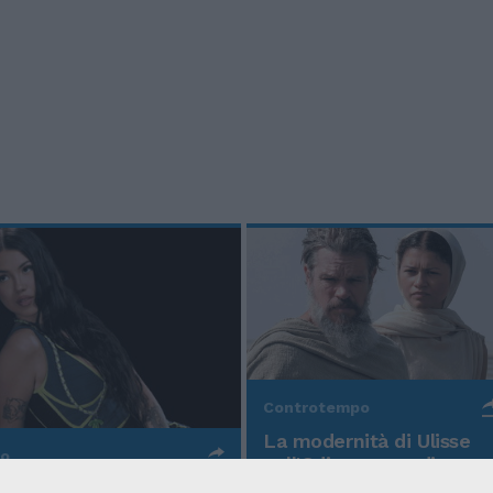
Controtempo
La modernità di Ulisse
po
nell'Odissea pop di
Christopher Nolan
o Anna, la rapper