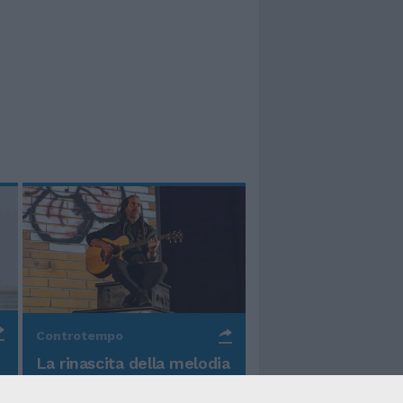
Controtempo
La rinascita della melodia
nelle canzoni di Valerio
Piccolo