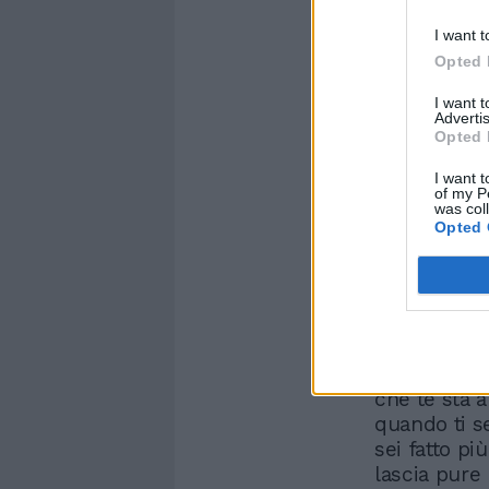
I want t
Opted 
I want 
Advertis
Opted 
I want t
Un post
of my P
was col
Opted 
“Ma te sei m
qualche chi
meno!”, “Te 
doppio mento
C’è chi tra
prendendose
che te sta 
quando ti se
sei fatto pi
lascia pure 