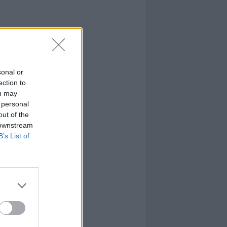
sonal or
ection to
ou may
 personal
out of the
 downstream
B’s List of