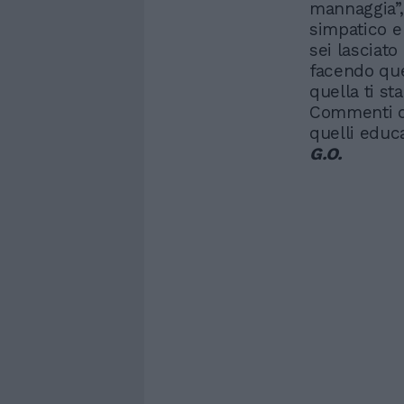
mannaggia”, 
simpatico e 
sei lasciato
facendo que
quella ti st
Commenti di
quelli educa
G.O.