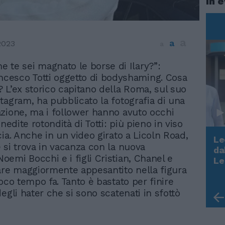
In 
a
a
2023
a
he te sei magnato le borse di Ilary?”:
ncesco Totti oggetto di bodyshaming. Cosa
 L’ex storico capitano della Roma, sul suo
tagram, ha pubblicato la fotografia di una
zione, ma i follower hanno avuto occhi
inedite rotondità di Totti: più pieno in viso
cia. Anche in un video girato a Licoln Road,
Le
 si trova in vacanza con la nuova
da
Rudy Giuliani a Come States?
emi Bocchi e i figli Cristian, Chanel e
Le
Trump, Meloni e la strategia
are maggiormente appesantito nella figura
americana
oco tempo fa. Tanto è bastato per finire
egli hater che si sono scatenati in sfottò