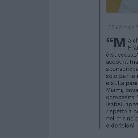
02 gennaio 
“M
a c
Fra
è successo?
account Ins
sponsorizza
solo per le 
e sulla pan
Miami, dove
compagna No
Isabel, app
rispetto a p
nel mirino d
e derisioni.