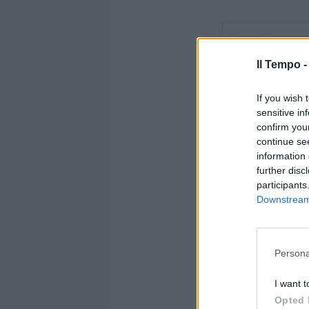
Il Tempo 
If you wish 
sensitive in
confirm you
continue se
information 
further disc
participants
Downstream 
Visualizza ques
Persona
I want t
Opted 