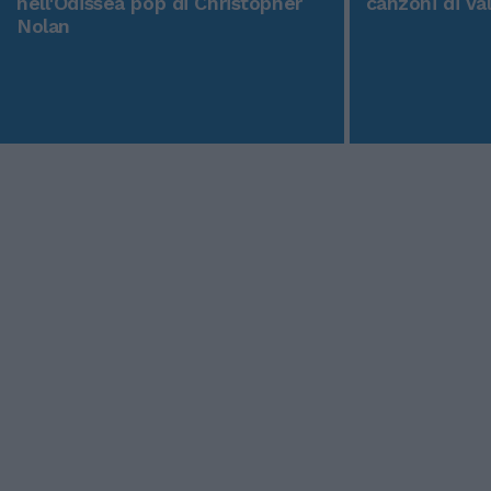
nell'Odissea pop di Christopher
canzoni di Va
Nolan