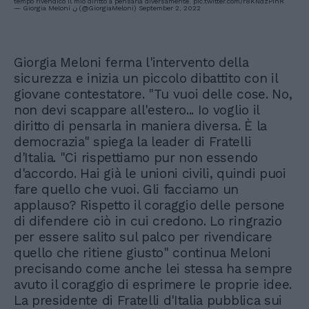
tempo rivendico il mio diritto a pensarla diversamente.
pic.twitter.com/r8KNdzPinR
— Giorgia Meloni ن (@GiorgiaMeloni)
September 2, 2022
Giorgia Meloni ferma l'intervento della
sicurezza e inizia un piccolo dibattito con il
giovane contestatore. "Tu vuoi delle cose. No,
non devi scappare all'estero... Io voglio il
diritto di pensarla in maniera diversa. È la
democrazia" spiega la leader di Fratelli
d'Italia. "Ci rispettiamo pur non essendo
d'accordo. Hai già le unioni civili, quindi puoi
fare quello che vuoi. Gli facciamo un
applauso? Rispetto il coraggio delle persone
di difendere ciò in cui credono. Lo ringrazio
per essere salito sul palco per rivendicare
quello che ritiene giusto" continua Meloni
precisando come anche lei stessa ha sempre
avuto il coraggio di esprimere le proprie idee.
La presidente di Fratelli d'Italia pubblica sui