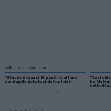
Sullo stesso argomento:
"Stacco di quasi 18 punti". L'ultimo
"Così chie
sondaggio gela la sinistra, i dati
Ira Meloni
dello Sta
03 settembre 2022