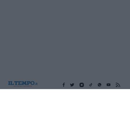
Edicola digitale
Il Tempo Shopping
Cookie Policy
Privacy Policy
Condizioni Generali