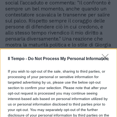
social l'accaduto e commenta: "Il confronto è
sempre un bel momento, anche quando un
contestatore scavalca le transenne per salire
sul palco. Rispetto sempre il coraggio delle
persone di difendere ciò in cui credono, e
allo stesso tempo rivendico il mio diritto a
pensarla diversamente." Una reazione che
mostra la maturità politica e lo stile di Giorgia
Meloni. Da applausi.
Il Tempo -
Do Not Process My Personal Information
If you wish to opt-out of the sale, sharing to third parties, or
"Così chiedono il pizzo per
processing of your personal or sensitive information for
lavorare". Ira Meloni sui
targeted advertising by us, please use the below opt-out
controlli anti-evasione dello
Stato
section to confirm your selection. Please note that after your
opt-out request is processed you may continue seeing
interest-based ads based on personal information utilized by
us or personal information disclosed to third parties prior to
your opt-out. You may separately opt-out of the further
disclosure of your personal information by third parties on the