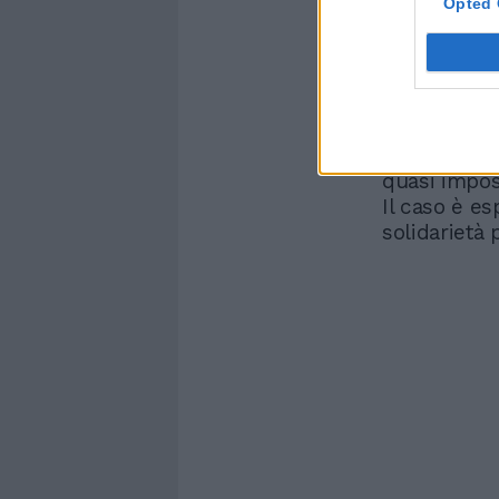
Opted 
I have some news...
p
— Lisa LaFlamme (@
Ufficialmen
stata colleg
conduttrice
aveva vinto
conduttrice
quasi imposs
Il caso è e
solidarietà p