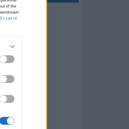
out of the
 downstream
B’s List of