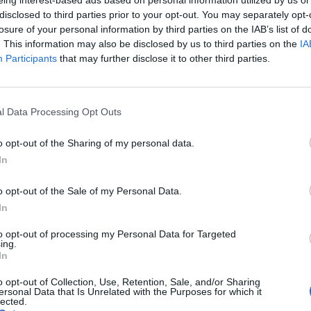
entino grigi?" avrebbe commentato il neo-
disclosed to third parties prior to your opt-out. You may separately opt-
l telegiornale Michael Melling alla prima
losure of your personal information by third parties on the IAB’s list of
 redazione, dopo aver visto la LaFlamme in
. This information may also be disclosed by us to third parties on the
IA
a polemica e il
Participants
that may further disclose it to other third parties.
to. LaFlamme ha condotto per anni il
erale più seguito dell’ultimo decennio poi
iso cacciata e sostituita con un 39enne di
l Data Processing Opt Outs
ane e ugandesi.
o opt-out of the Sharing of my personal data.
sta è stata mandata via due anni prima
In
za del suo contratto e molti tra colleghi e
edono che la vera ragione sia nella sua
o opt-out of the Sale of my Personal Data.
tto che avesse smesso di tingersi i capelli.
In
ata e rattristata - si è sfogata in un video
, pensavo ancora che avrei avuto molto
to opt-out of processing my Personal Data for Targeted
ing.
accontare storie che hanno un impatto
In
 vita quotidiana".
o opt-out of Collection, Use, Retention, Sale, and/or Sharing
ersonal Data that Is Unrelated with the Purposes for which it
lected.