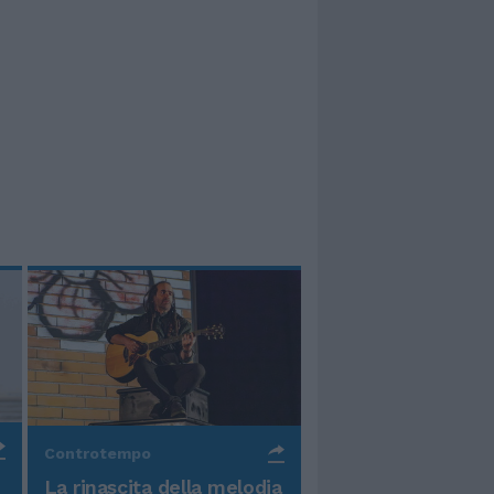
Controtempo
La rinascita della melodia