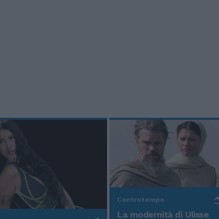
Controtempo
La modernità di Ulisse