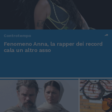
Controtempo
Fenomeno Anna, la rapper dei record
cala un altro asso