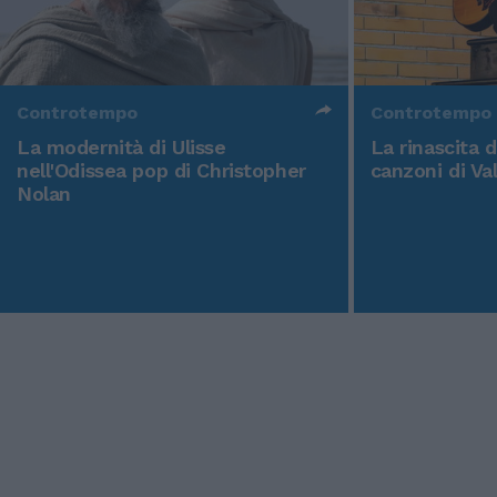
Controtempo
Controtempo
La modernità di Ulisse
La rinascita 
nell'Odissea pop di Christopher
canzoni di Va
Nolan