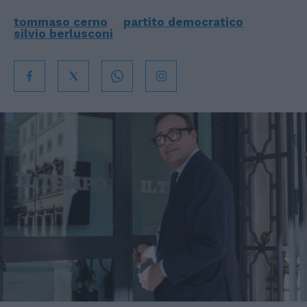
tommaso cerno
partito democratico
silvio berlusconi