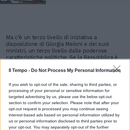
Ma c’è un terzo livello di iniziativa a
disposizione di Giorgia Meloni e dei suoi
ministri, un terzo livello dalle poderose
caratteristiche politiche. Se la Repubblica è
sotto scacco di organizzazioni varie (dentro e
fuori i confini) ecco che allora il governo può
Il Tempo -
Do Not Process My Personal Information
chiamare le opposizioni ad una risposta
comune di fronte al pericolo, risposta che
If you wish to opt-out of the sale, sharing to third parties, or
assumerebbe tutte le caratteristiche proprie
processing of your personal or sensitive information for
di una intesa istituzionale di enorme valore,
targeted advertising by us, please use the below opt-out
section to confirm your selection. Please note that after your
utile anche per misurare la reale capacità
opt-out request is processed you may continue seeing
delle opposizioni medesime di mettere da
interest-based ads based on personal information utilized by
parte gli interessi di partito per convergere su
us or personal information disclosed to third parties prior to
quelli nazionali. L’Italia ha sempre convissuto
your opt-out. You may separately opt-out of the further