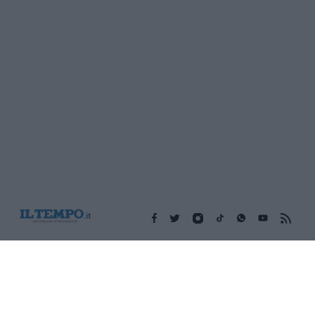
Edicola digitale
Il Tempo Shopping
Cookie Policy
Privacy Policy
Condizioni Generali