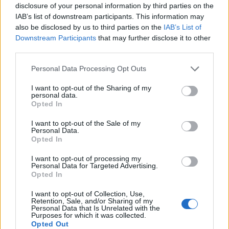
con attività poco o per nulla lecite in materia
disclosure of your personal information by third parties on the
di dossier. Chi lo nega o non sa di cosa stiamo
IAB’s list of downstream participants. This information may
parlando o mente consapevolmente. Ma
also be disclosed by us to third parties on the
IAB’s List of
proprio per questo l’occasione è d’oro per il
Downstream Participants
that may further disclose it to other
governo: invertire la rotta (non certo eliminare
third parties.
definitivamente il problema) verso un
Personal Data Processing Opt Outs
sistema meno inquinato è operazione da libri
di storia.
I want to opt-out of the Sharing of my
personal data.
Opted In
I want to opt-out of the Sale of my
Personal Data.
Opted In
"Reato gravissimo, i dati il
I want to opt-out of processing my
nuovo petrolio": anche Renzi
Personal Data for Targeted Advertising.
nel mirino degli hacker
Opted In
I want to opt-out of Collection, Use,
Retention, Sale, and/or Sharing of my
Personal Data that Is Unrelated with the
Purposes for which it was collected.
Opted Out