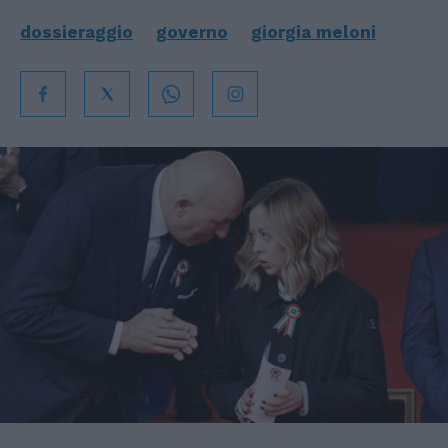
dossieraggio
governo
giorgia meloni