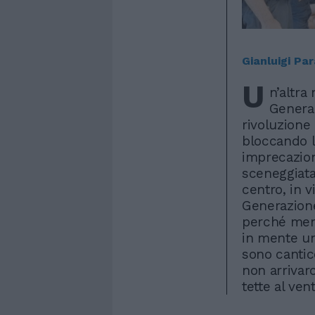
Gianluigi Pa
U
n’altra
Generaz
rivoluzione
bloccando l
imprecazion
sceneggiata.
centro, in v
Generazione
perché ment
in mente un
sono cantic
non arrivarc
tette al vent