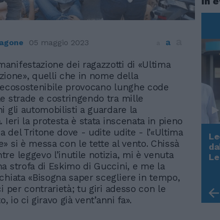
In 
a
a
ragone
05 maggio 2023
a
 manifestazione dei ragazzotti di «Ultima
ione», quelli che in nome della
 ecosostenibile provocano lunghe code
e strade e costringendo tra mille
i gli automobilisti a guardare la
 Ieri la protesta è stata inscenata in pieno
ia del Tritone dove - udite udite - l’«Ultima
Le
» si è messa con le tette al vento. Chissà
da
Rudy Giuliani a Come States?
re leggevo l’inutile notizia, mi è venuta
Le
Trump, Meloni e la strategia
a strofa di Eskimo di Guccini, e me la
americana
chiata «Bisogna saper scegliere in tempo,
i per contrarietà; tu giri adesso con le
o, io ci giravo già vent’anni fa».