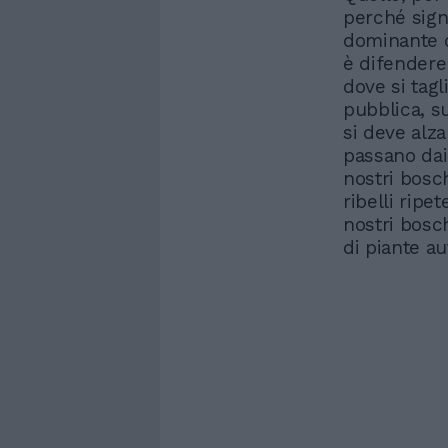
perché sign
dominante de
è difendere
dove si tagl
pubblica, s
si deve alz
passano dai
nostri bosch
ribelli ripe
nostri bosc
di piante a