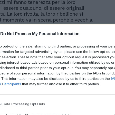
zzi mi fanno tenerezza per la loro
i essere qualcuno, di essere originali
a. La loro rivolta, la loro ribellione si
el momento va in scena perché è vecchia,
 pensano davvero di stupire, di
, di provocare sedendosi sull’asfalto o
-
Do Not Process My Personal Information
 Per piacere... Il linguaggio ribelle di
erazione» è degno di una generazione di
to opt-out of the sale, sharing to third parties, or processing of your per
i stanchi replicanti cui manca una linfa
formation for targeted advertising by us, please use the below opt-out s
on si può essere ribelli senza idee, non si
r selection. Please note that after your opt-out request is processed y
provocatori senza mettere a fuoco cosa la
eing interest-based ads based on personal information utilized by us or
 messaggio provocatorio, quale ne sia la
disclosed to third parties prior to your opt-out. You may separately opt-
urale.
losure of your personal information by third parties on the IAB’s list of
. This information may also be disclosed by us to third parties on the
IA
Participants
that may further disclose it to other third parties.
l Data Processing Opt Outs
Video su questo argomento