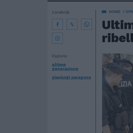
HOME
OPI
Condividi:
Ultim
ribel
Esplora:
ultima
generazione
gianluigi paragone