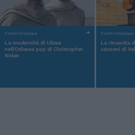
Controtempo
Controtempo
La modernità di Ulisse
La rinascita 
nell'Odissea pop di Christopher
canzoni di Va
Nolan