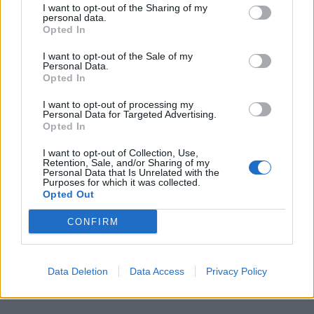
I want to opt-out of the Sharing of my
personal data.
Opted In
I want to opt-out of the Sale of my
Personal Data.
Opted In
I want to opt-out of processing my
Personal Data for Targeted Advertising.
00:00
01:16
Opted In
I want to opt-out of Collection, Use,
Leonardo Maria Del Vecchio dall'ex compagna
Retention, Sale, and/or Sharing of my
Personal Data that Is Unrelated with the
in ospedale. Le dichiarazioni ai giornalisti
Purposes for which it was collected.
Opted Out
CONFIRM
Data Deletion
Data Access
Privacy Policy