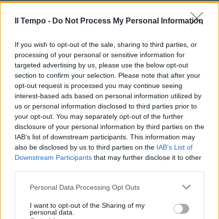
Scorpione
Il Tempo -
Do Not Process My Personal Information
Esaltanti opportunità per un prossimo
successo, non fatevi intimorire dalla Luna in
If you wish to opt-out of the sale, sharing to third parties, or
processing of your personal or sensitive information for
Toro, incattivita, fermatevi un giorno o due
targeted advertising by us, please use the below opt-out
solo se accusate debolezza fisica. Sul piano
section to confirm your selection. Please note that after your
affettivo, incomprensioni con le donne vicine,
opt-out request is processed you may continue seeing
ma probabilmente si tratta di scontri tra
interest-based ads based on personal information utilized by
donne e fin qui nulla di nuovo. Nuovissima
us or personal information disclosed to third parties prior to
invece Venere da questa sera in Vergine,
your opt-out. You may separately opt-out of the further
transito considerato tra i migliori per attività
disclosure of your personal information by third parties on the
di équipe e amicizie. È sempre una fortuna
IAB’s list of downstream participants. This information may
trovare sulla propria strada nuove persone.
also be disclosed by us to third parties on the
IAB’s List of
Downstream Participants
that may further disclose it to other
third parties.
Personal Data Processing Opt Outs
Sagittario
I want to opt-out of the Sharing of my
personal data.
Venere in Vergine fino al 6 agosto, è un