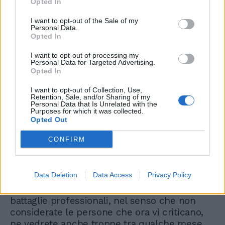
Opted In
aspetto non ideale per l'amore, considerando
I want to opt-out of the Sale of my
che avete in questo periodo anche Marte, suo
Personal Data.
amante, in opposizione dai Gemelli. È qui il
Opted In
terreno è più delicato per le persone gelose
I want to opt-out of processing my
o insicure della propria bellezza, del fascino.
Personal Data for Targeted Advertising.
Cosa che non esclude nuove conoscenze e
Opted In
innamoramenti, alcune storie anche
I want to opt-out of Collection, Use,
“proibite”. Dobbiamo segnalare che avete una
Retention, Sale, and/or Sharing of my
Luna molto buona per gli affari, medicina.
Personal Data that Is Unrelated with the
Purposes for which it was collected.
Restate in contatto con persone lontane.
Opted Out
CONFIRM
Capricorno
Data Deletion
Data Access
Privacy Policy
Se vi lamentate per la mancanza di vere
battaglie professionali, nel senso che non
considerate le persone che ora vi criticano,
ne vedrete anche troppe tra qualche mese,