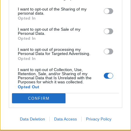
I want to opt-out of the Sharing of my
Sagittario
personal data.
Opted In
Quando il Sole si trova in Gemelli, vostra
I want to opt-out of the Sale of my
settima casa natale, dovete cercare di
Personal Data.
Opted In
approfondire le vostre relazioni personali con
gli altri. Una delle relazioni più importanti è
I want to opt-out of processing my
quella matrimoniale, sia essa legalizzata o
Personal Data for Targeted Advertising.
Opted In
unione libera. È arrivato il momento di parlare
e di chiarire, se c'è qualcosa che non vi
I want to opt-out of Collection, Use,
convince. Nel campo degli affari è un buon
Retention, Sale, and/or Sharing of my
Personal Data that Is Unrelated with the
periodo per consultare esperti - avvocati,
Purposes for which it was collected.
Opted Out
consulenti o altri specialisti. Luna speciale
per l’amore. Nuovi amori: Ariete, Leone.
CONFIRM
Data Deletion
Data Access
Privacy Policy
Capricorno