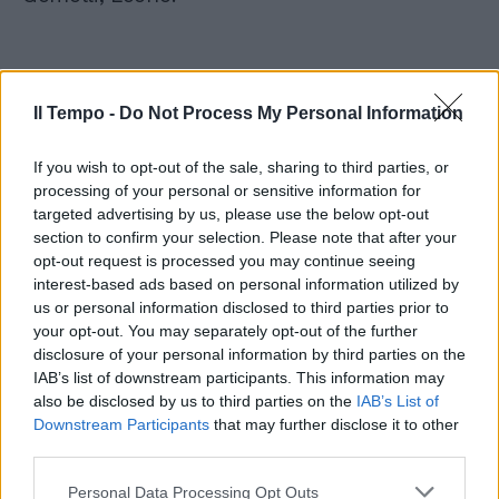
Scorpione
Il Tempo -
Do Not Process My Personal Information
Sole esce dall'opposizione, Marte però resta
If you wish to opt-out of the sale, sharing to third parties, or
in Toro, tenete sempre presente questo
processing of your personal or sensitive information for
aspetto che a volte diventa subdolo, in quella
targeted advertising by us, please use the below opt-out
posizione - settima casa zodiacale - agita i
section to confirm your selection. Please note that after your
rapporti stretti, collaborazioni, matrimonio.
opt-out request is processed you may continue seeing
Oggi è la Luna-Leone a chiedere di tenere
interest-based ads based on personal information utilized by
us or personal information disclosed to third parties prior to
sotto controllo i punti deboli nella salute, ma
your opt-out. You may separately opt-out of the further
anche i punti deboli delle persone vicine con
disclosure of your personal information by third parties on the
cui siete obbligati a vivere, frequentare.
IAB’s list of downstream participants. This information may
Presto vi riprenderete nelle finanze, ma
also be disclosed by us to third parties on the
IAB’s List of
spendete troppo. Nuovi amori: Gemelli,
Downstream Participants
that may further disclose it to other
Cancro.
third parties.
Personal Data Processing Opt Outs