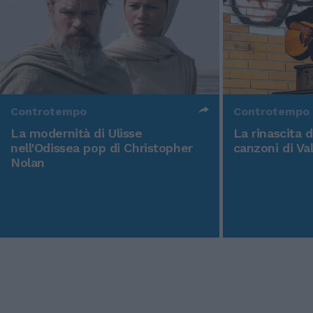
Controtempo
Controtempo
La modernità di Ulisse
La rinascita 
nell'Odissea pop di Christopher
canzoni di Va
Nolan