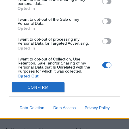
personal data.
Sagittario
Opted In
I want to opt-out of the Sale of my
Luna nuova vi dà oggi la possibilità di fare
Personal Data.
qualche mossa importante nel lavoro e affari,
Opted In
carriera e professione, studio. Il cielo della
I want to opt-out of processing my
vita pratica è in offerta straordinaria,
Personal Data for Targeted Advertising.
grandioso diventa Marte in Toro, da
Opted In
passionale si trasforma in un agente efficace,
I want to opt-out of Collection, Use,
un bancario, un imprenditore d'assalto, un
Retention, Sale, and/or Sharing of my
politico astuto che usa ogni mezzo per
Personal Data that Is Unrelated with the
Purposes for which it was collected.
sconfiggere gli avversari. Se volete flirtare
Opted Out
con qualcuno, Marte ci sta. Prendete il vostro
matrimonio con umorismo.
CONFIRM
Data Deletion
Data Access
Privacy Policy
Capricorno