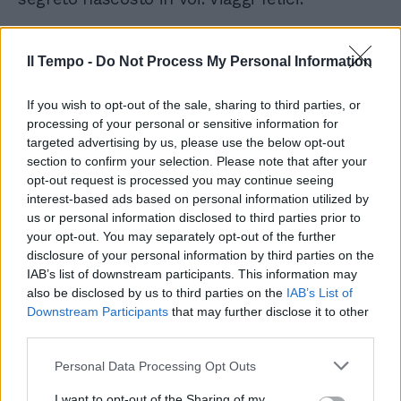
Il Tempo -
Do Not Process My Personal Information
Scorpione
If you wish to opt-out of the sale, sharing to third parties, or
processing of your personal or sensitive information for
Le iniziative e decisioni che voi avete preso
targeted advertising by us, please use the below opt-out
sotto la vostra Luna nuova, il 20 novembre
section to confirm your selection. Please note that after your
dello scorso anno, oggi sono valutate dal
opt-out request is processed you may continue seeing
novilunio in Toro. Sono approvate o respinte,
interest-based ads based on personal information utilized by
se si tratta di cose professionali, in ogni caso
us or personal information disclosed to third parties prior to
adesso avete la possibilità di chiudere o di
your opt-out. You may separately opt-out of the further
aprire nuovi rapporti. Le collaborazioni
disclosure of your personal information by third parties on the
saranno per qualche tempo ostacolate e
IAB’s list of downstream participants. This information may
valutate anche da Marte, in opposizione vi
also be disclosed by us to third parties on the
IAB’s List of
Downstream Participants
that may further disclose it to other
rende coraggiosi ma anche impulsivi, brucia
third parties.
le occasioni. Razionalità, pragmatismo!
Personal Data Processing Opt Outs
I want to opt-out of the Sharing of my