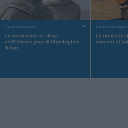
Controtempo
Controtempo
La modernità di Ulisse
La rinascita 
nell'Odissea pop di Christopher
canzoni di Va
Nolan