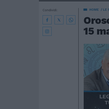
HOME
LE 
Condividi:
Orosc
15 ma