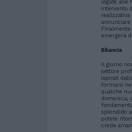
legate alle
intervento d
realizzativ
annunciare 
Finalmente 
emergerà da
Bilancia
Il giorno no
settore pro
ispirati da
formarsi ne
qualche nuo
domenica, q
fondamental
splendido a
potete ritor
crede amant