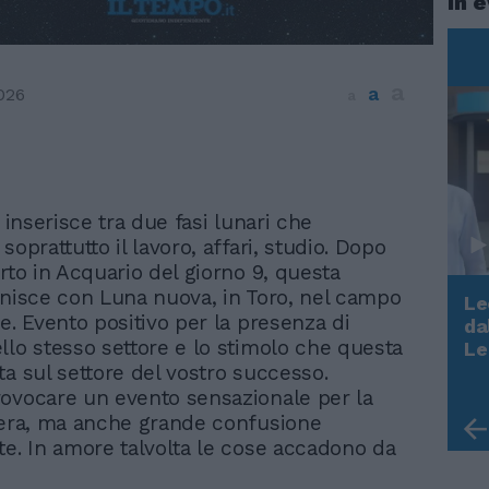
In 
a
a
026
a
i inserisce tra due fasi lunari che
soprattutto il lavoro, affari, studio. Dopo
rto in Acquario del giorno 9, questa
inisce con Luna nuova, in Toro, nel campo
Le
e. Evento positivo per la presenza di
da
Rudy Giuliani a Come States?
llo stesso settore e lo stimolo che questa
Le
Trump, Meloni e la strategia
ta sul settore del vostro successo.
americana
ovocare un evento sensazionale per la
iera, ma anche grande confusione
te. In amore talvolta le cose accadono da