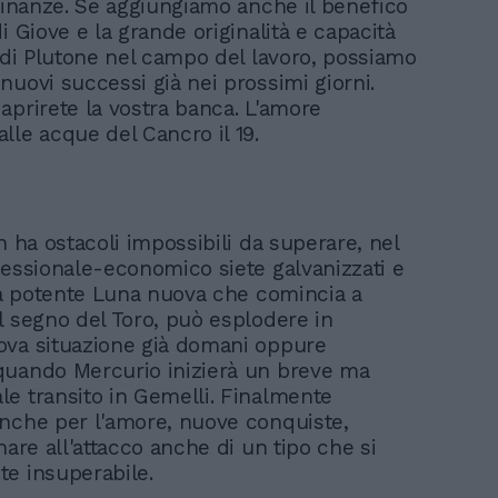
 finanze. Se aggiungiamo anche il benefico
i Giove e la grande originalità e capacità
a di Plutone nel campo del lavoro, possiamo
nuovi successi già nei prossimi giorni.
aprirete la vostra banca. L'amore
lle acque del Cancro il 19.
n ha ostacoli impossibili da superare, nel
fessionale-economico siete galvanizzati e
lla potente Luna nuova che comincia a
l segno del Toro, può esplodere in
va situazione già domani oppure
uando Mercurio inizierà un breve ma
e transito in Gemelli. Finalmente
nche per l'amore, nuove conquiste,
nare all'attacco anche di un tipo che si
e insuperabile.