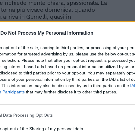
he richiede mente chiara, spassionata. La
ritorna più vivace domenica, quando
arriva in Gemelli, quasi in
ea a Mercurio, troverete come d'incanto
zioni di profitto e d'amore a cui state
-
Do Not Process My Personal Information
à questo venerdì. Sarete molto impulsivi,
i.
to opt-out of the sale, sharing to third parties, or processing of your per
formation for targeted advertising by us, please use the below opt-out s
r selection. Please note that after your opt-out request is processed y
eing interest-based ads based on personal information utilized by us or
disclosed to third parties prior to your opt-out. You may separately opt-
 nasce in Toro, segno che occupa uno
losure of your personal information by third parties on the IAB’s list of
amentale nel vostro oroscopo, per quanto
. This information may also be disclosed by us to third parties on the
IA
cose finanziarie e professionali, di
Participants
that may further disclose it to other third parties.
to anche per i rapporti con le autorità che
eriodo non sono stati ideali. Questo
lcosa di positivo arriva, intanto Venere è
vostro segno e Marte, fin qui nemico
l Data Processing Opt Outs
lunedì sarà in Toro. Gli incontri, propiziati
eritano di essere approfonditi. Nuovi
o opt-out of the Sharing of my personal data.