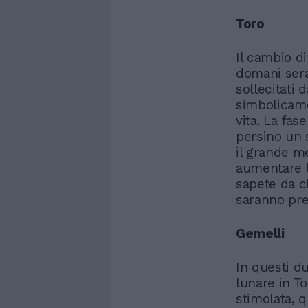
Toro
Il cambio d
domani sera
sollecitati
simbolicame
vita. La fas
persino un 
il grande me
aumentare l
sapete da ch
saranno pre
Gemelli
In questi d
lunare in T
stimolata, 