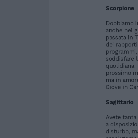
Scorpione
Dobbiamo in
anche nei g
passata in T
dei rapporti
programmi, 
soddisfare l
quotidiana. 
prossimo ma
ma in amore
Giove in Ca
Sagittario
Avete tanta
a disposizi
disturbo, m