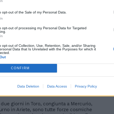
ore.
In
o opt-out of the Sale of my Personal Data.
In
tante per il vostro successo, specie di
to opt-out of processing my Personal Data for Targeted
vi aspetta nel prossimo futuro, sarà
ing.
In
della Luna nuova in Toro, che prevede
ivo già la settimana prossima di nuove
o opt-out of Collection, Use, Retention, Sale, and/or Sharing
bientali, scontri per motivi di interesse
ersonal Data that Is Unrelated with the Purposes for which it
lected.
ma anche con le persone vicine. Il disturbo
Out
ato da Marte, che assume aspetto
 lunedì. A parte la gelosia che il pianeta
CONFIRM
re, dovete controllare colleghi di lavoro
no scavalcati.
Data Deletion
Data Access
Privacy Policy
due giorni in Toro, congiunta a Mercurio,
rno in Ariete, sono tutte forze cosmiche